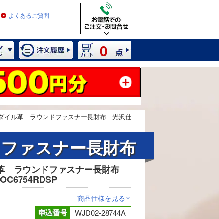
よくあるご質問
0
ダイル革 ラウンドファスナー長財布 光沢仕
ドファスナー長財布
革 ラウンドファスナー長財布
2 / 13
6754RDSP
商品仕様を見る
>
WJD02-28744A