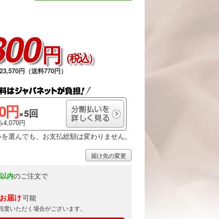
800
円
（税込）
3,570円（送料770円）
00円
×5回
4,070円
いを選んでも、お支払総額は変わりません。
届け先の変更
分以内
のご注文で
)お届け
可能
日程度いただく場合がございます。