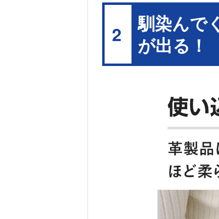
馴染んで
2
が出る！