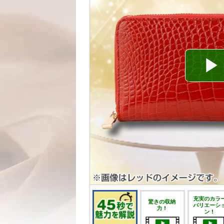
充実のカラ
驚きの収納
バリエーシ
力！
ン！