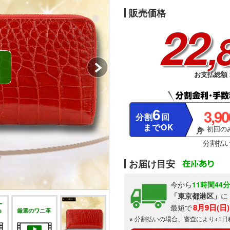
販売価格
22
,
お支払総額 2
6
3,9
分割
回
までOK
※ 初回のみ
分割払
お届け目安
今から
11時間44
「東京都港区」
に
ー
8月9日(日
最短で
ョ
厳選のワニ革
※ 分割払いの場合、審査により+1