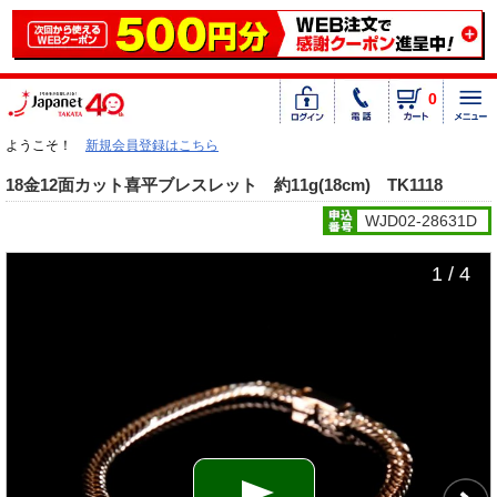
0
ようこそ！
新規会員登録はこちら
18金12面カット喜平ブレスレット 約11g(18cm) TK1118
WJD02-28631D
1 / 4