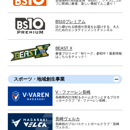
全国無料のBS放送局『BS10』。クイズにゴル
フに映画に麻雀、楽しい番組てんこ盛り！
BS10プレミアム
語り継がれる映画や音楽をお届けする、大人
のためのエンタテインメントチャンネル
BEAST X
麻雀プロリーグ「Mリーグ」参戦中！最新情報
はこちらをチェック！
スポーツ・地域創生事業
V・ファーレン長崎
長崎県内21市町をホームタウンとするプロサ
ッカークラブ「V・ファーレン長崎」
長崎ヴェルカ
長崎初のプロバスケットボールクラブ「長崎
ヴェルカ」