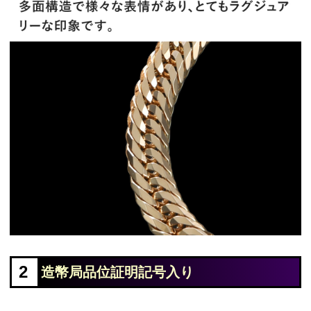
2
造幣局品位証明記号入り