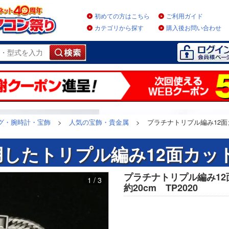
初めての方はこちら
ご利用ガイド
カテゴリから探す
購入後お問い合わせ
グ・腕時計・宝飾
>
人気の宝飾・貴金属
>
プラチナトリプル編み12面カ
したトリプル編み12面カッ
プラチナトリプル編み12
1 / 3
約20cm TP2020