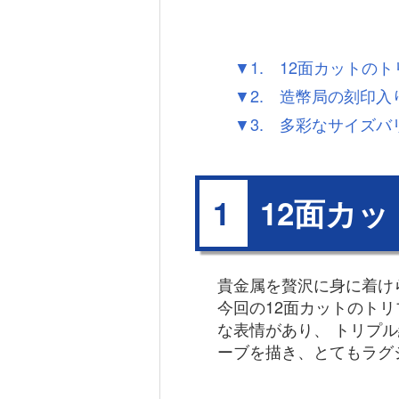
▼1. 12面カットの
▼2. 造幣局の刻印入
▼3. 多彩なサイズバ
12面カ
1
貴金属を贅沢に身に着け
今回の12面カットのト
な表情があり、 トリプ
ーブを描き、とてもラグ