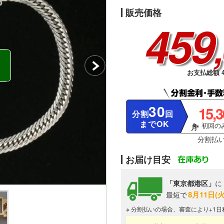
販売価格
459
お支払総額 4
30
15,
分割
回
までOK
※ 初回のみ
分割払
お届け目安
「東京都港区」
に
8月11日(
最短で
※ 分割払いの場合、審査により+1