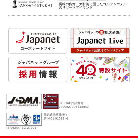
長崎の内海・大村湾に面したゴルフ＆ホテル
のリゾートアイランド
JASRAC許諾番号：
9009927005Y45040
電気通信事業者：
第 H-01-01582 号
IS 96244/ISO 27001