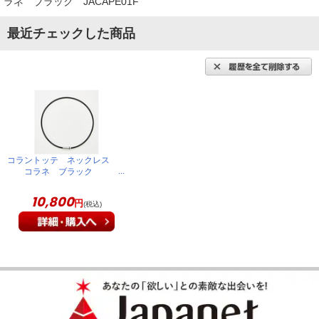
ラネ ブラック JACAPE01F
（
埼玉県
60代
M.Y様
）
最近チェックした商品
非常に肌触りがいい
見た目シンプルで非常に肌触りのいい、大変期待の持てる商品
です。
（
三重県
60代
O.H様
）
コラントッテ ネックレス
※
「お客様の声」は実際にご購入されたお客様からのご意見を掲載しておりま
コラネ ブラック
す。
JACAPE01F
※
商品により、同一シリーズをご購入された方の声を含みます。
10,800
円
(税込)