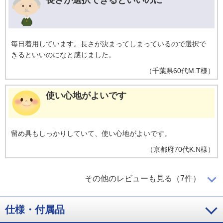
毎日着用しています。長さが決まってしまっているので選択で
きるといいのになと感じました。
（
千葉県
60代
M.T様
）
使い心地がよいです
留め具もしっかりしていて、使い心地がよいです。
（
京都府
70代
K.N様
）
磁気の効果を期待
その他のレビューも見る（7件）
仕様・付属品
形が綺麗だったので購入を決めました。磁気の効果を期待。