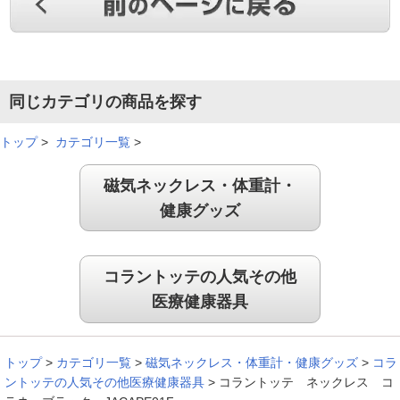
飾りがついていないので、普段遣いでずっとつけてられる。
（
神奈川県
50代
Y.M様
）
同じカテゴリの商品を探す
毎日清潔に使用できる
トップ
>
カテゴリ一覧
>
磁気ネックレス・体重計・
洗えるので毎日清潔に使用できる。
健康グッズ
（
茨城県
50代
H.A様
）
シンプルでどんな服でも嫌味じゃない
コラントッテの人気その他
医療健康器具
トップ
>
カテゴリ一覧
>
磁気ネックレス・体重計・健康グッズ
>
コラ
やっぱり良かった！シンプルで、どんな服でも嫌味じゃないで
ントッテの人気その他医療健康器具
>
コラントッテ ネックレス コ
す。