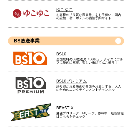
ゆこゆこ
お客様の『良質な温泉旅』をお手伝い。国内
の旅館・宿・ホテルの宿泊予約サイト
BS放送事業
BS10
全国無料のBS放送局『BS10』。クイズにゴル
フに映画に麻雀、楽しい番組てんこ盛り！
BS10プレミアム
語り継がれる映画や音楽をお届けする、大人
のためのエンタテインメントチャンネル
BEAST X
麻雀プロリーグ「Mリーグ」参戦中！最新情報
はこちらをチェック！