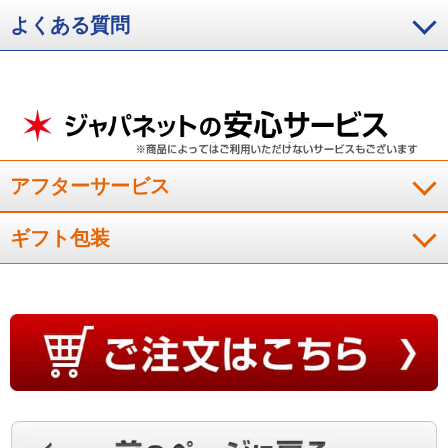
（
山梨県
70代
Y.Y様
）
よくある質問
デザイン性も高く普段使いしやすい
長時間のデスクワ－クやスポ－ツ後にも快適に使えます。デザ
イン性も高く、普段使いしやすいのが良かったです。
アフターサービス
（
福岡県
40代
S.K様
）
ギフト包装
寝る時も付けているくらい生活の一部
半年使ってみました。付けていることを忘れるくらい軽いで
す。寝る時も忘れて付けているくらい生活の一部です。
（
愛知県
50代
S.N様
）
ずっとつけてられる