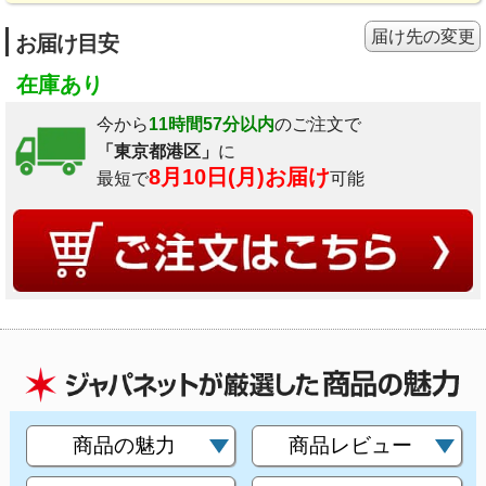
届け先の変更
お届け目安
在庫あり
今から
11時間57分以内
のご注文で
「東京都港区」
に
8月10日(月)お届け
最短で
可能
商品の魅力
商品レビュー