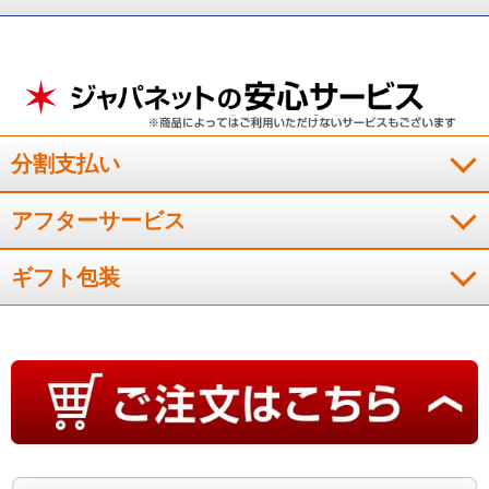
とてもカッコいい
着けた時の見た目はとてもカッコいいですね。
分割支払い
（
福岡県
70代
I.S様
）
アフターサービス
仲間からも評判が良い
ギフト包装
趣味のゴルフのプレ－の際も着用しているが一緒にプレ－して
いる仲間からも評判が良い。
（
東京都
60代
M.K様
）
つけていても軽くて全然気になりません