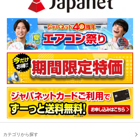
おしゃれなデザインに満足！
、デザイン性に優れていたので購入しました。常時着けていて
も磁気ネックレスには思われないおしゃれなデザインに大いに
満足しています。
（
神奈川県
50代
M.T様
）
※
「お客様の声」は実際にご購入されたお客様からのご意見を掲載しておりま
す。
※
商品により、同一シリーズをご購入された方の声を含みます。
カテゴリから探す