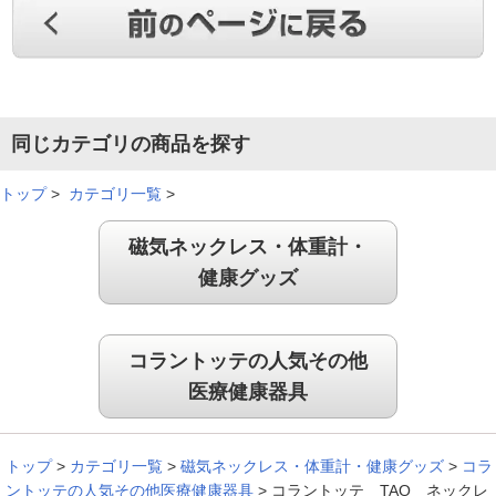
つけていても軽くて全然気になりません。満足しています。
（
北海道
40代
I.M様
）
同じカテゴリの商品を探す
やっぱりカッコいい
トップ
>
カテゴリ一覧
>
磁気ネックレス・体重計・
健康グッズ
見た目にもやっぱりカッコいいし、また色んな方が着けている
のを見て改めていいなぁと思ってます。
（
三重県
50代
Y.Y様
）
コラントッテの人気その他
医療健康器具
ネックレスが少し重い気がします
トップ
>
カテゴリ一覧
>
磁気ネックレス・体重計・健康グッズ
>
コラ
ントッテの人気その他医療健康器具
>
コラントッテ TAO ネックレ