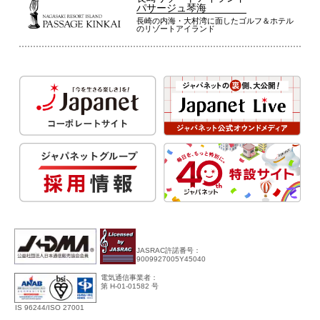
パサージュ琴海
長崎の内海・大村湾に面したゴルフ＆ホテル
のリゾートアイランド
JASRAC許諾番号：
9009927005Y45040
電気通信事業者：
第 H-01-01582 号
IS 96244/ISO 27001