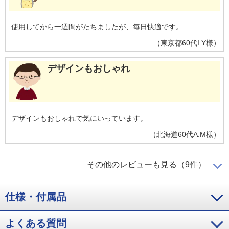
使用してから一週間がたちましたが、毎日快適です。
（
東京都
60代
I.Y様
）
デザインもおしゃれ
デザインもおしゃれで気にいっています。
（
北海道
60代
A.M様
）
思ったよりゴ－ジャス
その他のレビューも見る（9件）
仕様・付属品
着けた感じが思ったよりゴ－ジャスで気に入ってます。
よくある質問
（
福岡県
60代
Y.K様
）