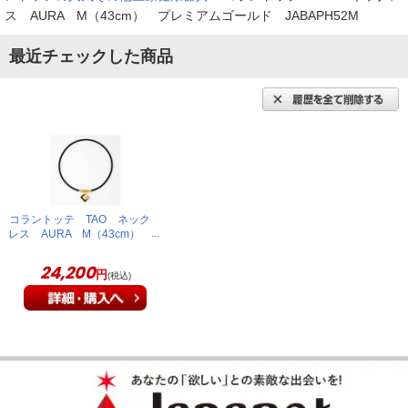
息子に購入したことがあり、自分も肩がこるので購入しまし
ス AURA M（43cm） プレミアムゴールド JABAPH52M
た。ネックレスが少し重い気がします。
（
埼玉県
40代
K.K様
）
最近チェックした商品
どんな洋服でも奇抜すぎないデザイン！
一流アスリ－トが愛用さているので品質も安心して即購入しま
した。磁気ネックレスとしてどんな洋服でも奇抜すぎないデザ
イン。４８ｃｍと首肩周りの長さも気に入ってます。
コラントッテ TAO ネック
（
兵庫県
60代
O.K様
）
レス AURA M（43cm）
プレミアムゴールド
JABAPH52M
24,200
円
トップスがついていてバランスが良い
(税込)
トップスが邪魔かなと思ったら、逆に重さがバランスよくして
いるみたいで、いい感じです。
（
埼玉県
60代
H.R様
）