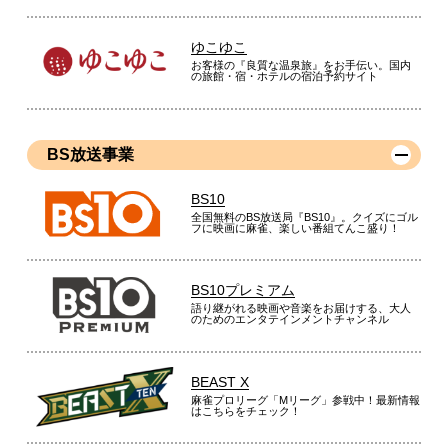
ゆこゆこ
お客様の『良質な温泉旅』をお手伝い。国内
の旅館・宿・ホテルの宿泊予約サイト
BS放送事業
BS10
全国無料のBS放送局『BS10』。クイズにゴル
フに映画に麻雀、楽しい番組てんこ盛り！
BS10プレミアム
語り継がれる映画や音楽をお届けする、大人
のためのエンタテインメントチャンネル
BEAST X
麻雀プロリーグ「Mリーグ」参戦中！最新情報
はこちらをチェック！