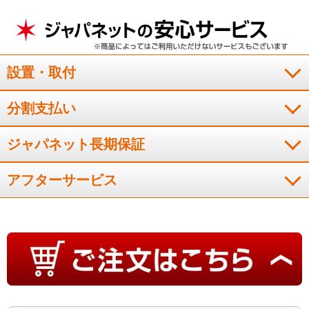
（
大分県
60代
M.J様
）
疲れた日やお風呂上がりに使うのが楽し
み！
設置・取付
コンパクトなので部屋においても圧迫感がなく、お部屋に馴染
分割支払い
んでいてとても満足しています。機能も充実していて、使用感
も大満足です。仕事で疲れた日やお風呂上がりに使用するのが
ジャパネット長期保証
楽しみになりました！
（
福島県
60代
S.S様
）
アフターサービス
小柄なのでロ－ラ－の位置を調整できて
助かる
自分へのご褒美と思い購入を決めました。小柄な私にもピンポ
イントでロ－ラ－の位置が設定できて、買ってよかったとつく
づく思います。主人にも体験してもらったら「これいいわ」と
気に入ってくれました。