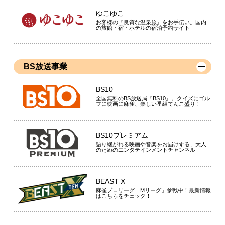
ゆこゆこ
お客様の『良質な温泉旅』をお手伝い。国内
の旅館・宿・ホテルの宿泊予約サイト
BS放送事業
BS10
全国無料のBS放送局『BS10』。クイズにゴル
フに映画に麻雀、楽しい番組てんこ盛り！
BS10プレミアム
語り継がれる映画や音楽をお届けする、大人
のためのエンタテインメントチャンネル
BEAST X
麻雀プロリーグ「Mリーグ」参戦中！最新情報
はこちらをチェック！