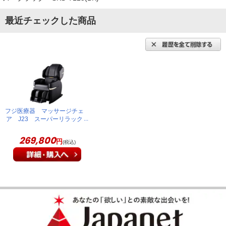
機能が素晴らしい！とても使いやすいで
最近チェックした商品
す！
マッサ－ジチェアは高価な物なので躊躇してましたが、機能が
素晴らしかったので購入いたしました。リモコンがわかりやす
く、部位に合わせて力加減も調節出来るので、とても使いやす
いです。
（
北海道
60代
K.M様
）
フジ医療器 マッサージチェ
ア J23 スーパーリラック
義母の誕生日に贈りました！
ス ブラック SKS-
T125(BK)
269,800
円
(税込)
義母の誕生日に贈りました。機能はもちろん、高級感があり、
すべてが素晴らしいと感動していました！
（
東京都
60代
I.S様
）
※
「お客様の声」は実際にご購入されたお客様からのご意見を掲載しておりま
す。