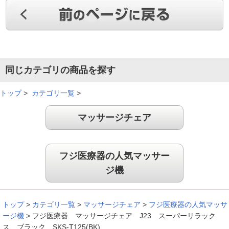
（
宮崎県
60代
M.K様
）
ヒ－タ－がとても心地よいです！
同じカテゴリの商品を探す
足と手のマッサ－ジもついていて、魅力的だったので購入しま
トップ
>
カテゴリ一覧
>
した。ヒ－タ－機能があり、とても心地よいです！
（
長野県
50代
N.A様
）
マッサージチェア
最高の揉み心地で購入して良かったで
す！
フジ医療器の人気マッサー
ジ機
今まで使っていたマッサージチェアーがボロボロになったた
め、新しく購入しました！最高の揉み心地で、毎日マッサージ
しています。購入して良かったです。
トップ
>
カテゴリ一覧
>
マッサージチェア
>
フジ医療器の人気マッサ
ージ機
>
フジ医療器 マッサージチェア J23 スーパーリラック
（
千葉県
40代
H.E様
）
ス ブラック SKS-T125(BK)