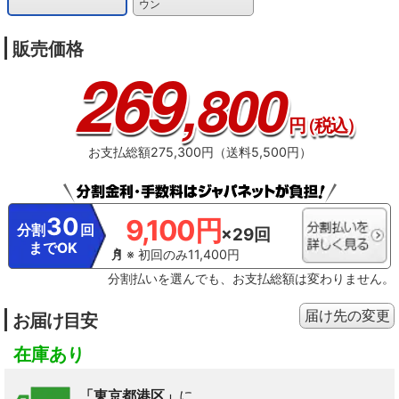
ウン
販売価格
269
,800
円
（税込）
お支払総額275,300円（送料5,500円）
30
9,100円
分割
回
×29回
までOK
※ 初回のみ11,400円
分割払いを選んでも、お支払総額は変わりません。
届け先の変更
お届け目安
在庫あり
「東京都港区」
に