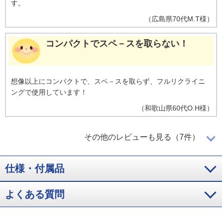
す。
（
広島県
70代
M.T様
）
コンパクトでスペ－スを取らない！
想像以上にコンパクトで、スペ－スを取らず、フルリクライニ
ングで使用しています！
（
和歌山県
60代
O.H様
）
直感的に操作出来るので使いやすい！
その他のレビューも見る（7件）
仕様・付属品
直感的に操作出来るので使いやすい。準備されているコ－スを
選ぶだけでも十分満足できるが、細かく自分好みの動作を選ぶ
よくある質問
こともできる。ヒ－タ－があるので、寒い季節には暖まりなが
らマッサージできて良い。