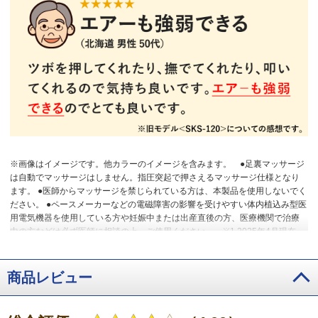
※画像はイメージです。他カラーのイメージを含みます。
●足裏マッサージ
は自動でマッサージはしません。指圧突起で押さえるマッサージ仕様となり
ます。 ●医師からマッサージを禁じられている方は、本製品を使用しないでく
ださい。 ●ペースメーカーなどの電磁障害の影響を受けやすい体内植込み型医
用電気機器を使用している方や妊娠中または出産直後の方、医療機関で治療
中の方などは必ず医師に相談の上、ご使用ください。
※1 2025年4月現在。
4つ玉の内、上2つが360度2層ほぐしもみ玉
※2 2025年4月現在
※3 2025
年4月現在
※4 2025年4月現在。設定温度：約43～53度（設定温度と体感温
度は異なります。)
商品レビュー