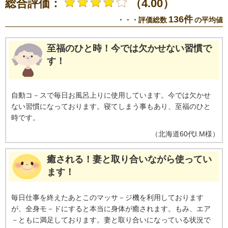
総合評価：
（4.00）
136件
・・・評価総数
の平均値
至福のひと時！今では欠かせない習慣で
す！
自動コ－スで毎日お風呂上りに使用しています。今では欠かせ
ない習慣になっております。寝てしまう事もあり、至福のひと
時です。
（
北海道
60代
I.M様
）
癒される！妻と取り合いながら使ってい
ます！
毎日仕事を終えたあとこのマッサ－ジ機を利用しております
が、全身モ－ドにすると本当に身体が癒されます。もみ、エア
－ともに満足しております。妻と取り合いになっている状況で