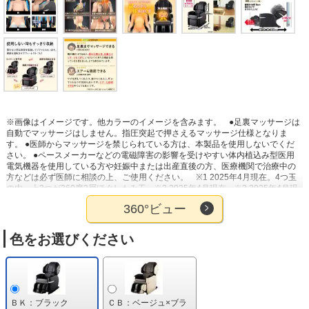
※画像はイメージです。他カラーのイメージを含みます。
●足裏マッサージは
自動でマッサージはしません。指圧突起で押さえるマッサージ仕様となりま
す。 ●医師からマッサージを禁じられている方は、本製品を使用しないでくだ
さい。 ●ペースメーカーなどの電磁障害の影響を受けやすい体内植込み型医用
電気機器を使用している方や妊娠中または出産直後の方、医療機関で治療中の
方などは必ず医師に相談の上、ご使用ください。
※1 2025年4月現在。4つ玉
の内、上2つが360度2層ほぐしもみ玉
※2 2025年4月現在
※3 2025年4月現
在
※4 2025年4月現在。設定温度：約43～53度（設定温度と体感温度は異な
360°ビュー
ります。)
色をお選びください
ＢＫ：ブラック
ＣＢ：ベージュ×ブラ