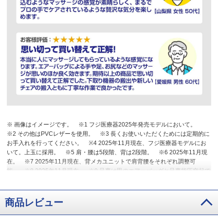
※ 画像はイメージです。
※1 フジ医療器2025年発売モデルにおいて。
※2 その他はPVCレザーを使用。
※3 長くお使いいただくためには定期的に
お手入れを行ってください。
※4 2025年11月現在、フジ医療器モデルにお
いて。上玉に採用。
※5 肩・腰は5段階、背は2段階。
※6 2025年11月現
在。
※7 2025年11月現在、背メカユニットで肩背腰をそれぞれ調整可
能。
※8 2025年11月現在。
※9 足裏は甲のエアーバッグと足裏指圧突起で
のマッサージとなります。
※10 設定温度：約43度（設定温度と体感温度は
異なります。)
※11 2025年11月現在、フジ医療器モデルにおいて。
※12
2025年11月現在、フジ医療器モデルにおいて。肩位置・もみ・エアーの強
商品レビュー
弱。
※13 脚部収納時。
【ご注意】心臓に障害のある人、ペースメーカー
などをご使用の人、特定の病気をお持ちでない場合でも、骨粗しょう（鬆）