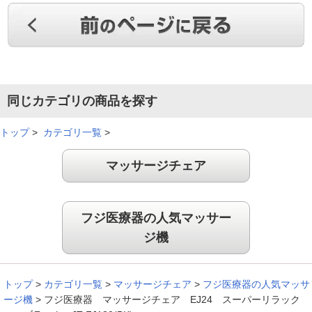
マッサージチェアは前から欲しかったので購入しました！本革
の見た目の高級感、フルスペックのマッサ－ジ機能においても
大変満足しています。
（
東京都
50代
F.M様
）
移動が楽でスペースも取らない！
同じカテゴリの商品を探す
トップ
>
カテゴリ一覧
>
思ったより軽く、後ろにローラーが付いているので移動が楽で
マッサージチェア
す。収納時はスペースを取らず、温める機能があるのが嬉し
い。
（
埼玉県
70代
K.Y様
）
フジ医療器の人気マッサー
ジ機
幅広い座面でゆったり！
トップ
>
カテゴリ一覧
>
マッサージチェア
>
フジ医療器の人気マッサ
幅広い座面でゆったりマッサージできて、とても気に入りまし
ージ機
>
フジ医療器 マッサージチェア EJ24 スーパーリラック
た！