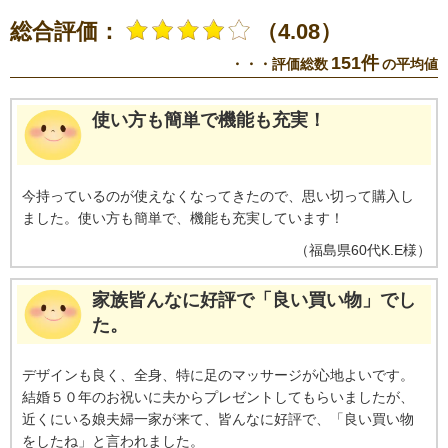
症の有病率が非常に高くなる80歳前後の人はご購入前に医師にご相談くださ
総合評価：
（4.08）
い。
151件
・・・評価総数
の平均値
使い方も簡単で機能も充実！
今持っているのが使えなくなってきたので、思い切って購入し
ました。使い方も簡単で、機能も充実しています！
（
福島県
60代
K.E様
）
家族皆んなに好評で「良い買い物」でし
た。
デザインも良く、全身、特に足のマッサージが心地よいです。
結婚５０年のお祝いに夫からプレゼントしてもらいましたが、
近くにいる娘夫婦一家が来て、皆んなに好評で、「良い買い物
をしたね」と言われました。