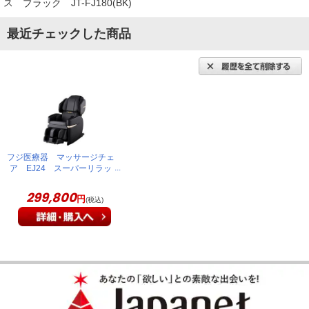
ス ブラック JT-FJ180(BK)
（
茨城県
60代
S.T様
）
最近チェックした商品
家族みんなで大満足しています！
家族全員で使っています。小学生の孫も毎日何回も使っていま
す。大満足です。
（
宮崎県
60代
F.H様
）
フジ医療器 マッサージチェ
※
「お客様の声」は実際にご購入されたお客様からのご意見を掲載しておりま
ア EJ24 スーパーリラッ
クス ブラック JT-
す。
FJ180(BK)
※
商品により、同一シリーズをご購入された方の声を含みます。
299,800
円
(税込)