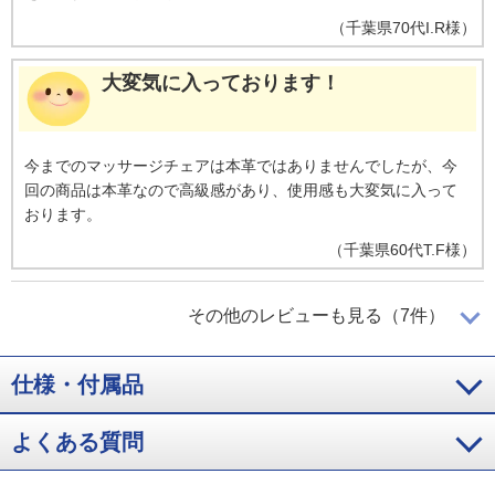
（
千葉県
70代
I.R様
）
大変気に入っております！
今までのマッサージチェアは本革ではありませんでしたが、今
回の商品は本革なので高級感があり、使用感も大変気に入って
おります。
（
千葉県
60代
T.F様
）
掃除も移動もらくらく！
その他のレビューも見る（7件）
仕様・付属品
以前のマッサージチェアより随分軽くなっていて、移動しやす
く掃除も楽です。少しコンパクトになって横にある物入れの引
き出も取り出しやすいです。
よくある質問
（
香川県
70代
Y.T様
）