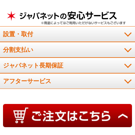
家族全員で使っています！
風呂上がりや、疲れて帰ってきた時は最高に気持ちいいです。
設置・取付
今は家族全員で愛用しています！
（
長野県
50代
M.K様
）
分割支払い
座り心地もよく音も静か！
ジャパネット長期保証
アフターサービス
座り心地もよく、音も静かでよいと思います。いろいろなコ－
スが選べるのもいいと思います。
（
広島県
60代
K.S様
）
本革の高級感に大変満足！