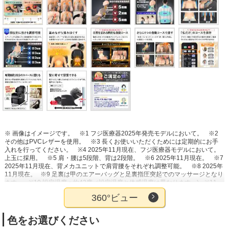
※ 画像はイメージです。
※1 フジ医療器2025年発売モデルにおいて。
※2
その他はPVCレザーを使用。
※3 長くお使いいただくためには定期的にお手
入れを行ってください。
※4 2025年11月現在、フジ医療器モデルにおいて。
上玉に採用。
※5 肩・腰は5段階、背は2段階。
※6 2025年11月現在。
※7
2025年11月現在、背メカユニットで肩背腰をそれぞれ調整可能。
※8 2025年
11月現在。
※9 足裏は甲のエアーバッグと足裏指圧突起でのマッサージとなり
ます。
※10 設定温度：約43度（設定温度と体感温度は異なります。)
※11
2025年11月現在、フジ医療器モデルにおいて。
※12 2025年11月現在、フジ
360°ビュー
医療器モデルにおいて。肩位置・もみ・エアーの強弱。
※13 脚部収納時。
【ご注意】心臓に障害のある人、ペースメーカーなどをご使用の人、特定の病
気をお持ちでない場合でも、骨粗しょう（鬆）症の有病率が非常に高くなる80
色をお選びください
歳前後の人はご購入前に医師にご相談ください。