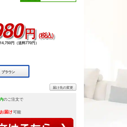
980
円
（税込）
4,750円（送料770円）
ブラウン
届け先の変更
内
のご注文で
)お届け
可能