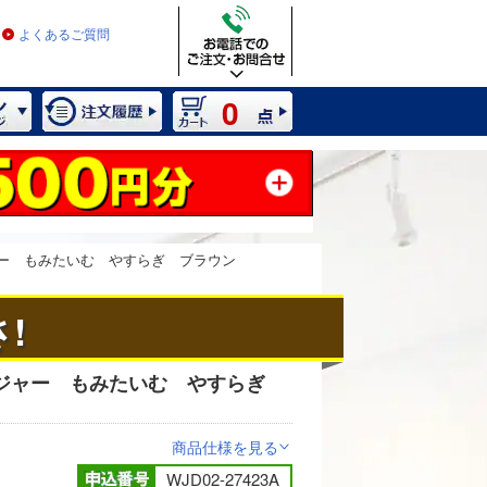
よくあるご質問
0
ャー もみたいむ やすらぎ ブラウン
!
ジャー もみたいむ やすらぎ
2 / 12
商品仕様を見る
>
WJD02-27423A