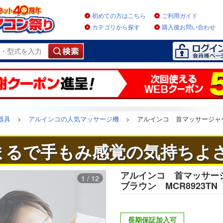
初めての方はこちら
ご利用ガイド
カテゴリから探す
購入後お問い合わせ
器具
>
アルインコの人気マッサージ機
>
アルインコ 首マッサージ
まるで手もみ感覚の気持ちよさ
アルインコ 首マッサー
1 / 12
ブラウン MCR8923TN
長期保証加入可