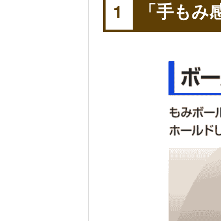
「手もみ
1