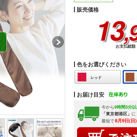
販売価格
13
,
お支払総額 1
色をお選びください
レッド
お届け目安
今から
9時間3分以
「東京都港区」
に
8月9日(日
最短で