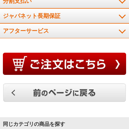
分割支払い
（
東京都
40代
I.G様
）
ジャパネット長期保証
※
「お客様の声」は実際にご購入されたお客様からのご意見を掲載しておりま
す。
※
商品により、同一シリーズをご購入された方の声を含みます。
アフターサービス
同じカテゴリの商品を探す