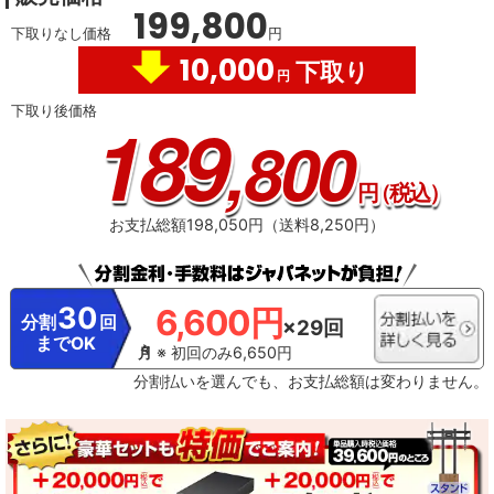
BB
199,800
どのため、本機の操作情報（チャンネル切換、録画予約、録画番組、検索履歴
下取りなし価格
円
など）、動作状態の履歴情報、本機に接続されたUSBハードディスクなどの識
別情報や動作状態の履歴情報などや、ご登録いただいた都道府県、性別などの
10,000
下取り
情報がメーカーまたはメーカーの委託先のサーバーで記録されます。これらの
円
情報は、ネットワークサービスの提供以外に、品質改善やマーケティングなど
の目的で利用することがあり、この目的の範囲内で第三者に提供する場合があ
下取り後価格
189
ります。これらの情報からメーカーが利用者個人を特定することはありません
,800
。※ レグザプライバシーポリシーを同意しない設定にした場合には、それまで
にサーバーが収集した本機や本機に接続された機器に関する情報は、サーバー
から消去されます。ネットワークに接続されていない場合には、次にネットワ
円
（税込）
ークに接続した際にサーバーから消去されます。※ メーカーが提供するネット
ワークサービスは予告なく休止、終了、または内容を変更する場合がありま
お支払総額198,050円（送料8,250円）
す。※ ご利用にはインターネットプロバイダーや回線事業者との契約・使用料
が別途必要です。
※3・「ざんまいスマートアクセス」のご利用にはインター
ネットへの接続が必要です。・ インターネットの接続には、通信事業者やプロ
バイダー（インターネット接続業者）との契約が必要です。
30
6,600円
分割
回
×29回
までOK
※ 初回のみ6,650円
分割払いを選んでも、お支払総額は変わりません。