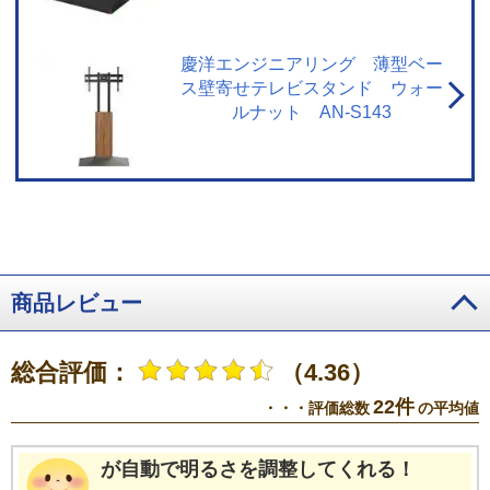
がある番組などのおまかせ録画できない番組や、おまかせ録画予約対象の番
組でも、通常予約や視聴予約など優先される予約によって、録画されない場
合があります。連続ドラマ番組など確実に録画したい番組は通常録画予約す
慶洋エンジニアリング 薄型ベー
ることをおすすめします。・ サービスは予告なく変更や終了する場合があり
ス壁寄せテレビスタンド ウォー
ます。・ 一部対象外のチャンネルがあります。 【ネットワークに関するご注
ルナット AN-S143
意】・ 本機で当社が提供するネットワークサービスを利用する場合、予約ラ
ンキングの集計や情報端末上での情報表示などのため、本機の操作情報（チ
ャンネル切換、録画予約、録画番組、検索履歴など）、動作状態の履歴情
報、本機に接続されたUSBハードディスクなどの識別情報や動作状態の履歴
情報などや、ご登録いただいた都道府県、性別などの情報がメーカーまたは
メーカーの委託先のサーバーで記録されます。これらの情報は、ネットワー
クサービスの提供以外に、品質改善やマーケティングなどの目的で利用する
ことがあり、この目的の範囲内で第三者に提供する場合があります。これら
の情報からメーカーが利用者個人を特定することはありません 。※ レグザプ
商品レビュー
ライバシーポリシーを同意しない設定にした場合には、それまでにサーバー
が収集した本機や本機に接続された機器に関する情報は、サーバーから消去
されます。ネットワークに接続されていない場合には、次にネットワークに
総合評価：
（4.36）
接続した際にサーバーから消去されます。※ メーカーが提供するネットワー
クサービスは予告なく休止、終了、または内容を変更する場合があります。
22件
・・・評価総数
の平均値
※ ご利用にはインターネットプロバイダーや回線事業者との契約・使用料が
別途必要です。
※3・「ざんまいスマートアクセス」のご利用にはインター
ネットへの接続が必要です。・ インターネットの接続には、通信事業者やプ
が自動で明るさを調整してくれる！
ロバイダー（インターネット接続業者）との契約が必要です。