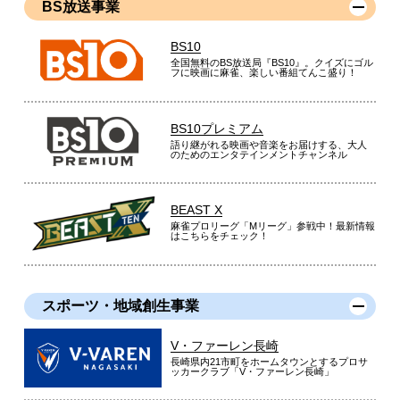
BS放送事業
BS10
全国無料のBS放送局『BS10』。クイズにゴル
フに映画に麻雀、楽しい番組てんこ盛り！
BS10プレミアム
語り継がれる映画や音楽をお届けする、大人
のためのエンタテインメントチャンネル
BEAST X
麻雀プロリーグ「Mリーグ」参戦中！最新情報
はこちらをチェック！
スポーツ・地域創生事業
V・ファーレン長崎
長崎県内21市町をホームタウンとするプロサ
ッカークラブ「V・ファーレン長崎」