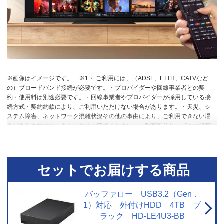
※画像はイメージです。
※1・ ご利用には、（ADSL、FTTH、CATVなど
の）ブロードバンド接続が必要です。・プロバイダーや回線事業者との契
約・使用料は別途必要です。・回線事業者やプロバイダーが採用している接
続方式・契約約款により、ご利用いただけない場合があります。・天災、シ
ステム障害、ネットワーク混雑状況その他の事由により、ご利用できない場
合がありますので、あらかじめご了承ください。・動画配信サービスの録画
には対応していません。・各動画配信サービスのサービス名称およびサービ
スの内容は、予告なく変更・終了する場合があります。
※2【おまかせ録画
に関するご注意】・ USBハードディスク接続時に対応しています。・ ご利用
にはインターネットへの接続環境が必要です。詳しくは、メーカーHPの[ネッ
セットでお届けする商品
トワークに関するご注意] をご覧ください。・ おまかせ録画は、「みるコレ
パック」でお好きなテーマ（みるコレパック）におまかせ録画を登録するこ
とでご利用いただけます。・ おまかせ録画された番組は、おまかせ録画用に
バッファロー USB3.2（Gen．
設定したハードディスク領域の空き容量によって、古い順番から自動で削除
1）対応 外付けHDD 4TB ブ
されます。保存しておきたい番組は、おまかせ録画する前に通常録画予約に
ラック HD-LE4U3-BB
変更したり、録画された番組を通常録画に変更したりできます。・ 視聴制限