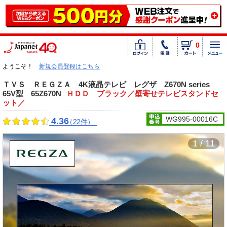
0
ようこそ！
新規会員登録はこちら
ＴＶＳ ＲＥＧＺＡ 4K液晶テレビ レグザ Z670N series
65V型 65Z670N
ＨＤＤ ブラック／壁寄せテレビスタンドセ
ット／
WG995-00016C
4.36
（22件）
1 / 11