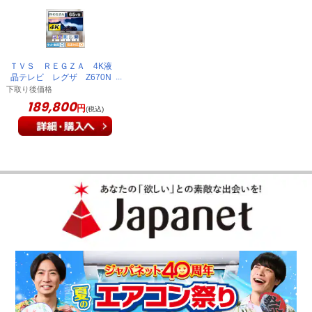
ＴＶＳ ＲＥＧＺＡ 4K液
晶テレビ レグザ Z670N
series 65V型 65Z670N
下取り後価格
189,800
円
(税込)