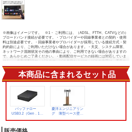
※画像はイメージです。
※1・ ご利用には、（ADSL、FTTH、CATVなどの）
ブロードバンド接続が必要です。・プロバイダーや回線事業者との契約・使用
料は別途必要です。・回線事業者やプロバイダーが採用している接続方式・契
約約款により、ご利用いただけない場合があります。・天災、システム障害、
ネットワーク混雑状況その他の事由により、ご利用できない場合がありますの
で、あらかじめご了承ください。・動画配信サービスの録画には対応していま
せん。・各動画配信サービスのサービス名称およびサービスの内容は、予告な
く変更・終了する場合があります。
※2【おまかせ録画に関するご注意】・
USBハードディスク接続時に対応しています。・ ご利用にはインターネットへ
本商品に含まれるセット品
の接続環境が必要です。詳しくは、メーカーHPの[ネットワークに関するご注
意] をご覧ください。・ おまかせ録画は、「みるコレ パック」でお好きなテー
マ（みるコレパック）におまかせ録画を登録することでご利用いただけま
す。・ おまかせ録画された番組は、おまかせ録画用に設定したハードディスク
領域の空き容量によって、古い順番から自動で削除されます。保存しておきた
い番組は、おまかせ録画する前に通常録画予約に変更したり、録画された番組
を通常録画に変更したりできます。・ 視聴制限がある番組などのおまかせ録画
できない番組や、おまかせ録画予約対象の番組でも、通常予約や視聴予約など
バッファロー
慶洋エンジニアリン
優先される予約によって、録画されない場合があります。連続ドラマ番組など
USB3.2（Gen．1）
グ 薄型ベース壁寄
確実に録画したい番組は通常録画予約することをおすすめします。・ サービス
対応 外付け
せテレビスタンド
は予告なく変更や終了する場合があります。・ 一部対象外のチャンネルがあり
HDD 4TB ブラ
ウォールナット
ます。 【ネットワークに関するご注意】・ 本機で当社が提供するネットワーク
ック HD-LE4U3-
AN-S143
販売価格
サービスを利用する場合、予約ランキングの集計や情報端末上での情報表示な