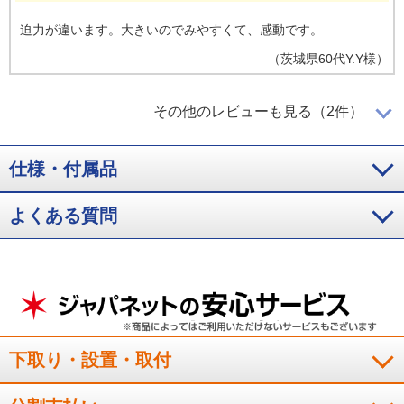
迫力が違います。大きいのでみやすくて、感動です。
（
茨城県
60代
Y.Y様
）
倍速補間機能に満足
その他のレビューも見る（2件）
仕様・付属品
以前使用していたテレビには倍速補間機能がついていなかった
ので、画面がな滑らかで見やすくなったと思います。
よくある質問
（
北海道
70代
K.A様
）
メニュ－も分かりやすい
予想通りの画面の大きさやキレイさで満足しています。また、
下取り・設置・取付
メニュ－も比較的分かりやすい感じがしていて使いやすいと感
じています。