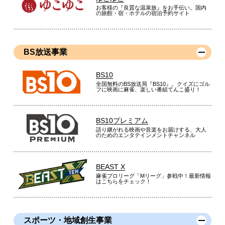
お客様の『良質な温泉旅』をお手伝い。国内
の旅館・宿・ホテルの宿泊予約サイト
BS放送事業
BS10
全国無料のBS放送局『BS10』。クイズにゴル
フに映画に麻雀、楽しい番組てんこ盛り！
BS10プレミアム
語り継がれる映画や音楽をお届けする、大人
のためのエンタテインメントチャンネル
BEAST X
麻雀プロリーグ「Mリーグ」参戦中！最新情報
はこちらをチェック！
スポーツ・地域創生事業