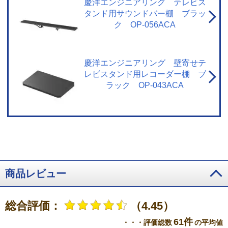
慶洋エンジニアリング テレビス
が収集した本機や本機に接続された機器に関する情報は、サーバーから消去
タンド用サウンドバー棚 ブラッ
されます。ネットワークに接続されていない場合には、次にネットワークに
接続した際にサーバーから消去されます。※ メーカーが提供するネットワー
ク OP-056ACA
クサービスは予告なく休止、終了、または内容を変更する場合があります。
※ ご利用にはインターネットプロバイダーや回線事業者との契約・使用料が
別途必要です。
※3・「ざんまいスマートアクセス」のご利用にはインター
ネットへの接続が必要です。・ インターネットの接続には、通信事業者やプ
慶洋エンジニアリング 壁寄せテ
ロバイダー（インターネット接続業者）との契約が必要です。
レビスタンド用レコーダー棚 ブ
ラック OP-043ACA
商品レビュー
総合評価：
（4.45）
61件
・・・評価総数
の平均値