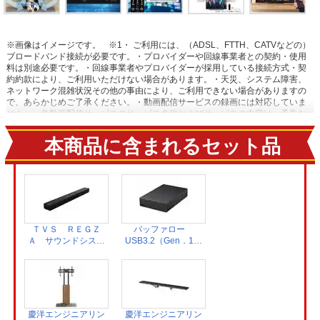
※画像はイメージです。
※1・ ご利用には、（ADSL、FTTH、CATVなどの）
ブロードバンド接続が必要です。・プロバイダーや回線事業者との契約・使用
料は別途必要です。・回線事業者やプロバイダーが採用している接続方式・契
約約款により、ご利用いただけない場合があります。・天災、システム障害、
ネットワーク混雑状況その他の事由により、ご利用できない場合がありますの
で、あらかじめご了承ください。・動画配信サービスの録画には対応していま
せん。・各動画配信サービスのサービス名称およびサービスの内容は、予告な
く変更・終了する場合があります。
※2【おまかせ録画に関するご注意】・
USBハードディスク接続時に対応しています。・ ご利用にはインターネットへ
本商品に含まれるセット品
の接続環境が必要です。詳しくは、メーカーHPの[ネットワークに関するご注
意] をご覧ください。・ おまかせ録画は、「みるコレ パック」でお好きなテー
マ（みるコレパック）におまかせ録画を登録することでご利用いただけま
す。・ おまかせ録画された番組は、おまかせ録画用に設定したハードディスク
領域の空き容量によって、古い順番から自動で削除されます。保存しておきた
い番組は、おまかせ録画する前に通常録画予約に変更したり、録画された番組
を通常録画に変更したりできます。・ 視聴制限がある番組などのおまかせ録画
できない番組や、おまかせ録画予約対象の番組でも、通常予約や視聴予約など
ＴＶＳ ＲＥＧＺ
バッファロー
優先される予約によって、録画されない場合があります。連続ドラマ番組など
Ａ サウンドシステ
USB3.2（Gen．1）
確実に録画したい番組は通常録画予約することをおすすめします。・ サービス
ム TS216G
対応 外付け
は予告なく変更や終了する場合があります。・ 一部対象外のチャンネルがあり
HDD 4TB ブラ
ます。 【ネットワークに関するご注意】・ 本機で当社が提供するネットワーク
ック HD-LE4U3-
サービスを利用する場合、予約ランキングの集計や情報端末上での情報表示な
BB
どのため、本機の操作情報（チャンネル切換、録画予約、録画番組、検索履歴
など）、動作状態の履歴情報、本機に接続されたUSBハードディスクなどの識
慶洋エンジニアリン
慶洋エンジニアリン
別情報や動作状態の履歴情報などや、ご登録いただいた都道府県、性別などの