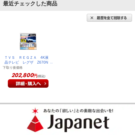
最近チェックした商品
ＴＶＳ ＲＥＧＺＡ 4K液
晶テレビ レグザ Z670N
series 55V型 55Z670N
下取り後価格
202,800
円
(税込)