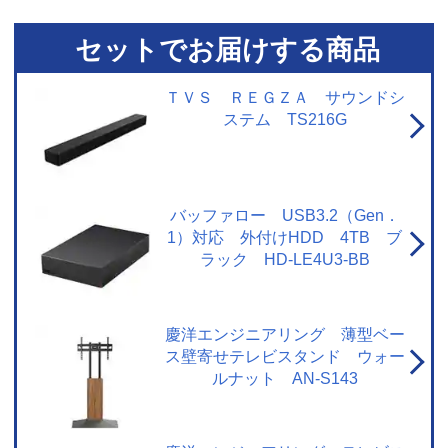
に関するご注意】・ USBハードディスク接続時に対応しています。・ ご利用
にはインターネットへの接続環境が必要です。詳しくは、メーカーHPの[ネッ
セットでお届けする商品
トワークに関するご注意] をご覧ください。・ おまかせ録画は、「みるコレ
パック」でお好きなテーマ（みるコレパック）におまかせ録画を登録するこ
とでご利用いただけます。・ おまかせ録画された番組は、おまかせ録画用に
ＴＶＳ ＲＥＧＺＡ サウンドシ
設定したハードディスク領域の空き容量によって、古い順番から自動で削除
ステム TS216G
されます。保存しておきたい番組は、おまかせ録画する前に通常録画予約に
変更したり、録画された番組を通常録画に変更したりできます。・ 視聴制限
がある番組などのおまかせ録画できない番組や、おまかせ録画予約対象の番
組でも、通常予約や視聴予約など優先される予約によって、録画されない場
合があります。連続ドラマ番組など確実に録画したい番組は通常録画予約す
バッファロー USB3.2（Gen．
ることをおすすめします。・ サービスは予告なく変更や終了する場合があり
1）対応 外付けHDD 4TB ブ
ます。・ 一部対象外のチャンネルがあります。 【ネットワークに関するご注
ラック HD-LE4U3-BB
意】・ 本機で当社が提供するネットワークサービスを利用する場合、予約ラ
ンキングの集計や情報端末上での情報表示などのため、本機の操作情報（チ
ャンネル切換、録画予約、録画番組、検索履歴など）、動作状態の履歴情
報、本機に接続されたUSBハードディスクなどの識別情報や動作状態の履歴
慶洋エンジニアリング 薄型ベー
情報などや、ご登録いただいた都道府県、性別などの情報がメーカーまたは
ス壁寄せテレビスタンド ウォー
メーカーの委託先のサーバーで記録されます。これらの情報は、ネットワー
ルナット AN-S143
クサービスの提供以外に、品質改善やマーケティングなどの目的で利用する
ことがあり、この目的の範囲内で第三者に提供する場合があります。これら
の情報からメーカーが利用者個人を特定することはありません 。※ レグザプ
ライバシーポリシーを同意しない設定にした場合には、それまでにサーバー