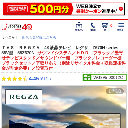
0
ようこそ！
新規会員登録はこちら
ＴＶＳ ＲＥＧＺＡ 4K液晶テレビ レグザ Z670N series
55V型 55Z670N
サウンドシステム／ＨＤＤ ブラック／壁寄
せテレビスタンド／サウンドバー棚 ブラック／レコーダー棚
ブラックセット／下取りあり（別途リサイクル料金＋収集運搬料
金が別途必要）／設置取付
WG995-00012C
4.45
（61件）
1 / 10