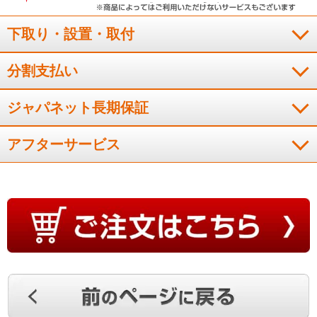
下取り・設置・取付
画像が綺麗で観ていて疲れないので、満足しています。
（
神奈川県
50代
K.K様
）
分割支払い
※
「お客様の声」は実際にご購入されたお客様からのご意見を掲載しておりま
す。
ジャパネット長期保証
※
商品により、同一シリーズをご購入された方の声を含みます。
アフターサービス