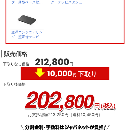
グ 薄型ベース壁寄
グ テレビスタンド
情報がメーカーまたはメーカーの委託先のサーバーで記録されます。これらの
せテレビスタンド
用サウンドバー棚
情報は、ネットワークサービスの提供以外に、品質改善やマーケティングなど
ウォールナット
ブラック OP-
の目的で利用することがあり、この目的の範囲内で第三者に提供する場合があ
AN-S143
056ACA
ります。これらの情報からメーカーが利用者個人を特定することはありません
。※ レグザプライバシーポリシーを同意しない設定にした場合には、それまで
にサーバーが収集した本機や本機に接続された機器に関する情報は、サーバー
慶洋エンジニアリン
から消去されます。ネットワークに接続されていない場合には、次にネットワ
グ 壁寄せテレビス
ークに接続した際にサーバーから消去されます。※ メーカーが提供するネット
タンド用レコーダー
ワークサービスは予告なく休止、終了、または内容を変更する場合がありま
棚 ブラック OP-
す。※ ご利用にはインターネットプロバイダーや回線事業者との契約・使用料
043ACA
が別途必要です。
※3・「ざんまいスマートアクセス」のご利用にはインター
販売価格
ネットへの接続が必要です。・ インターネットの接続には、通信事業者やプロ
212,800
バイダー（インターネット接続業者）との契約が必要です。
下取りなし価格
円
10,000
下取り
円
下取り後価格
202
,800
円
（税込）
お支払総額213,250円（送料10,450円）