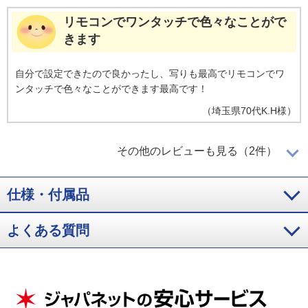
リモコンでワンタッチで色々なことがで
きます
自分で設定できたので良かったし、写りも最高でリモコンでワ
ンタッチで色々なことができます最高です！
（
埼玉県
70代
K.H様
）
画面の大きさや便利な機能も充実
その他のレビューも見る（2件）
仕様・付属品
テレビが古くなり画面に色落ちが出てきて新しく買い換えたい
と思っていたたため購入しました。画面の大きさや便利な機能
も充実しており、使いやすいです。
よくある質問
（
神奈川県
50代
K.K様
）
画像がキレイ