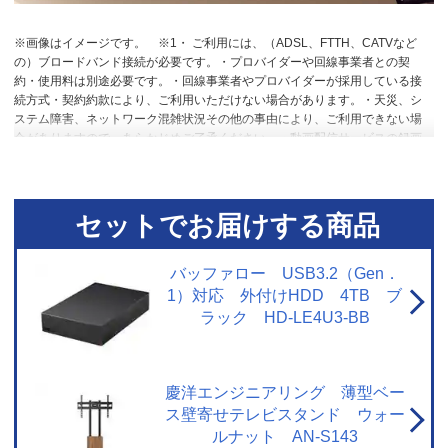
※画像はイメージです。
※1・ ご利用には、（ADSL、FTTH、CATVなど
の）ブロードバンド接続が必要です。・プロバイダーや回線事業者との契
約・使用料は別途必要です。・回線事業者やプロバイダーが採用している接
続方式・契約約款により、ご利用いただけない場合があります。・天災、シ
ステム障害、ネットワーク混雑状況その他の事由により、ご利用できない場
合がありますので、あらかじめご了承ください。・動画配信サービスの録画
には対応していません。・各動画配信サービスのサービス名称およびサービ
スの内容は、予告なく変更・終了する場合があります。
※2【おまかせ録画
に関するご注意】・ USBハードディスク接続時に対応しています。・ ご利用
にはインターネットへの接続環境が必要です。詳しくは、メーカーHPの[ネッ
セットでお届けする商品
トワークに関するご注意] をご覧ください。・ おまかせ録画は、「みるコレ
パック」でお好きなテーマ（みるコレパック）におまかせ録画を登録するこ
とでご利用いただけます。・ おまかせ録画された番組は、おまかせ録画用に
バッファロー USB3.2（Gen．
設定したハードディスク領域の空き容量によって、古い順番から自動で削除
1）対応 外付けHDD 4TB ブ
されます。保存しておきたい番組は、おまかせ録画する前に通常録画予約に
ラック HD-LE4U3-BB
変更したり、録画された番組を通常録画に変更したりできます。・ 視聴制限
がある番組などのおまかせ録画できない番組や、おまかせ録画予約対象の番
組でも、通常予約や視聴予約など優先される予約によって、録画されない場
合があります。連続ドラマ番組など確実に録画したい番組は通常録画予約す
慶洋エンジニアリング 薄型ベー
ることをおすすめします。・ サービスは予告なく変更や終了する場合があり
ス壁寄せテレビスタンド ウォー
ます。・ 一部対象外のチャンネルがあります。 【ネットワークに関するご注
ルナット AN-S143
意】・ 本機で当社が提供するネットワークサービスを利用する場合、予約ラ