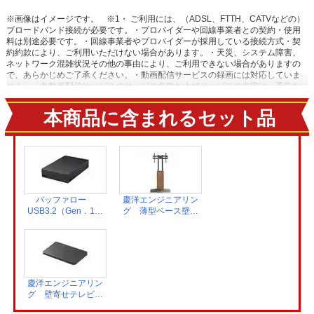
※画像はイメージです。
※1・ ご利用には、（ADSL、FTTH、CATVなどの）
ブロードバンド接続が必要です。・プロバイダーや回線事業者との契約・使用
料は別途必要です。・回線事業者やプロバイダーが採用している接続方式・契
約約款により、ご利用いただけない場合があります。・天災、システム障害、
ネットワーク混雑状況その他の事由により、ご利用できない場合がありますの
で、あらかじめご了承ください。・動画配信サービスの録画には対応していま
せん。・各動画配信サービスのサービス名称およびサービスの内容は、予告な
く変更・終了する場合があります。
※2【おまかせ録画に関するご注意】・
USBハードディスク接続時に対応しています。・ ご利用にはインターネットへ
本商品に含まれるセット品
の接続環境が必要です。詳しくは、メーカーHPの[ネットワークに関するご注
意] をご覧ください。・ おまかせ録画は、「みるコレ パック」でお好きなテー
マ（みるコレパック）におまかせ録画を登録することでご利用いただけま
す。・ おまかせ録画された番組は、おまかせ録画用に設定したハードディスク
領域の空き容量によって、古い順番から自動で削除されます。保存しておきた
い番組は、おまかせ録画する前に通常録画予約に変更したり、録画された番組
を通常録画に変更したりできます。・ 視聴制限がある番組などのおまかせ録画
できない番組や、おまかせ録画予約対象の番組でも、通常予約や視聴予約など
バッファロー
慶洋エンジニアリン
優先される予約によって、録画されない場合があります。連続ドラマ番組など
USB3.2（Gen．1）
グ 薄型ベース壁寄
確実に録画したい番組は通常録画予約することをおすすめします。・ サービス
対応 外付け
せテレビスタンド
は予告なく変更や終了する場合があります。・ 一部対象外のチャンネルがあり
HDD 4TB ブラ
ウォールナット
ます。 【ネットワークに関するご注意】・ 本機で当社が提供するネットワーク
ック HD-LE4U3-
AN-S143
サービスを利用する場合、予約ランキングの集計や情報端末上での情報表示な
BB
どのため、本機の操作情報（チャンネル切換、録画予約、録画番組、検索履歴
など）、動作状態の履歴情報、本機に接続されたUSBハードディスクなどの識
慶洋エンジニアリン
別情報や動作状態の履歴情報などや、ご登録いただいた都道府県、性別などの
グ 壁寄せテレビス
情報がメーカーまたはメーカーの委託先のサーバーで記録されます。これらの
タンド用レコーダー
情報は、ネットワークサービスの提供以外に、品質改善やマーケティングなど