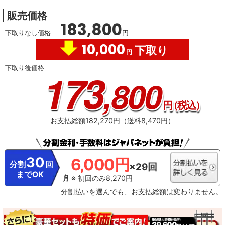
棚 ブラック OP-
の目的で利用することがあり、この目的の範囲内で第三者に提供する場合があ
043ACA
販売価格
ります。これらの情報からメーカーが利用者個人を特定することはありません
。※ レグザプライバシーポリシーを同意しない設定にした場合には、それまで
183,800
にサーバーが収集した本機や本機に接続された機器に関する情報は、サーバー
下取りなし価格
円
から消去されます。ネットワークに接続されていない場合には、次にネットワ
10,000
ークに接続した際にサーバーから消去されます。※ メーカーが提供するネット
下取り
円
ワークサービスは予告なく休止、終了、または内容を変更する場合がありま
す。※ ご利用にはインターネットプロバイダーや回線事業者との契約・使用料
下取り後価格
173
が別途必要です。
※3・「ざんまいスマートアクセス」のご利用にはインター
,800
ネットへの接続が必要です。・ インターネットの接続には、通信事業者やプロ
バイダー（インターネット接続業者）との契約が必要です。
円
（税込）
お支払総額182,270円（送料8,470円）
30
6,000円
分割
回
×29回
までOK
※ 初回のみ8,270円
分割払いを選んでも、お支払総額は変わりません。