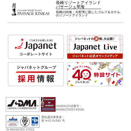
長崎リゾートアイランド
パサージュ琴海
長崎の内海・大村湾に面したゴルフ＆ホテル
のリゾートアイランド
JASRAC許諾番号：
9009927005Y45040
電気通信事業者：
第 H-01-01582 号
IS 96244/ISO 27001