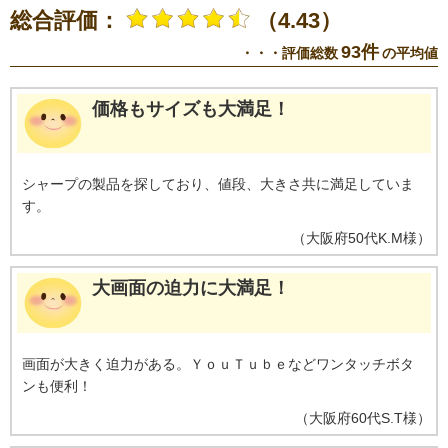
総合評価：
（4.43）
93件
・・・評価総数
の平均値
価格もサイズも大満足！
シャープの製品を探しており、値段、大きさ共に満足していま
す。
（
大阪府
50代
K.M様
）
大画面の迫力に大満足！
画面が大きく迫力がある。ＹｏｕＴｕｂｅなどワンタッチボタ
ンも便利！
（
大阪府
60代
S.T様
）