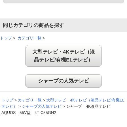
画面が鮮明！
同じカテゴリの商品を探す
画面が鮮明で、もっと早く買い替えれば良かったと後悔してま
す。
トップ
>
カテゴリ一覧
>
（
埼玉県
70代
N.T様
）
大型テレビ・4Kテレビ（液
４&#8490;やネット動画に大感動
晶テレビ/有機ELテレビ）
画面が美しく、音も良くて感動。４&#8490;やネットも観られる
シャープの人気テレビ
ようになって良かったです。
（
神奈川県
70代
S.S様
）
トップ
>
カテゴリ一覧
>
大型テレビ・4Kテレビ（液晶テレビ/有機EL
テレビ）
>
シャープの人気テレビ
>
シャープ 4K液晶テレビ
画質も音質も大満足！
AQUOS 55V型 4T-C55GN2