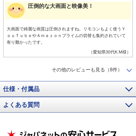
圧倒的な大画面と映像美！
大画面で綺麗な画質は圧倒されますね。リモコンもよく使うＹ
ｏｕＴｕｂｅやＡｍａｚｏｎプライムの切替も集約されていて
有り難かったです。
（
愛知県
30代
K.M様
）
映像がきれい！
その他のレビューも見る（8件）
仕様・付属品
映像が思っていた以上に綺麗で購入して良かったです。
（
神奈川県
50代
H.K様
）
よくある質問
リモコン１つで動画を満喫