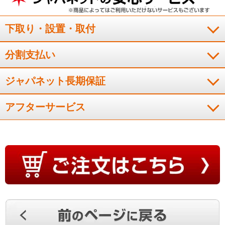
画面も大きくなり、音も良く大満足です。今まではコ－ドで繋
いで、Ｎｅｔｆｌｉｘ、Ａｍａｚｏｎプライム、ＹｏｕＴｕｂ
ｅ等見ていたのが、テレビのリモコンで操作してシンプルに見
下取り・設置・取付
られるので快適です。
（
山形県
60代
O.R様
）
分割支払い
期待通りの美しさ！
ジャパネット長期保証
アフターサービス
期待通りに画面が明るく綺麗で、非常に満足している。
（
福岡県
60代
M.T様
）
画質も音声も素晴らしい！
ＡＩ搭載で画質も音声も素晴らしいです。
（
兵庫県
70代
M.K様
）