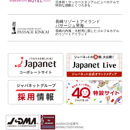
日本初！サッカースタジアムビューホテルで
特別な感動とくつろぎを。
長崎リゾートアイランド
パサージュ琴海
長崎の内海・大村湾に面したゴルフ＆ホテル
のリゾートアイランド
JASRAC許諾番号：
9009927005Y45040