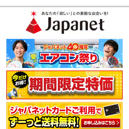
画面が綺麗です。音もいいです。ただし綺麗がゆえに画面下の
左右隅の影が初めは気になりましたが、慣れると普通になりま
した。
（
三重県
50代
I.H様
）
臨場感のある音質に感動
画面が見やすく、臨場感のある音に魅力を感じました。ニュ－
ス、音楽、映画と、それぞれに対応した臨場感のある音質に感
動しました。
（
福岡県
60代
M.F様
）
※
「お客様の声」は実際にご購入されたお客様からのご意見を掲載しておりま
す。
※
商品により、同一シリーズをご購入された方の声を含みます。