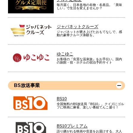
毎月届く、日本各地の名物・名産品。「美味
しい」で生活を変えませんか？
ジャパネットクルーズ
ジャパネットが磨き上げたおもてなしで、感
動の豪華クルーズ体験を。
ゆこゆこ
お客様の『良質な温泉旅』をお手伝い。国内
の旅館・宿・ホテルの宿泊予約サイト
BS放送事業
BS10
全国無料のBS放送局『BS10』。クイズにゴル
フに映画に麻雀、楽しい番組てんこ盛り！
BS10プレミアム
語り継がれる映画や音楽をお届けする、大人