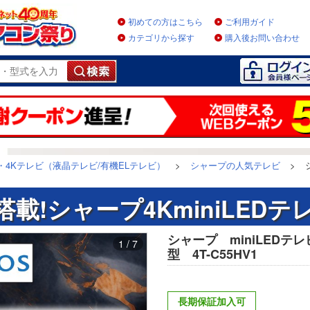
初めての方はこちら
ご利用ガイド
カテゴリから探す
購入後お問い合わせ
・4Kテレビ（液晶テレビ/有機ELテレビ）
>
シャープの人気テレビ
>
載!シャープ4KminiLED
シャープ miniLEDテレ
1 / 7
型 4T-C55HV1
長期保証加入可