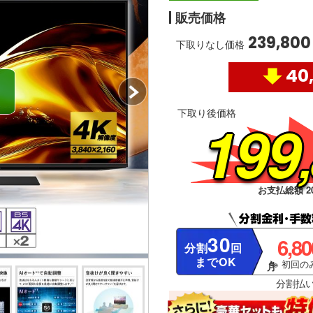
販売価格
239,800
下取りなし価格
40
下取り後価格
199
お支払総額 20
30
6,8
分割
回
までOK
※ 初回のみ
分割払