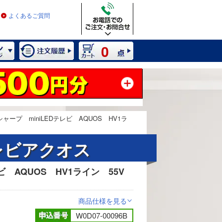
よくあるご質問
0
シャープ miniLEDテレビ AQUOS HV1ラ
テレビアクオス
ビ AQUOS HV1ライン 55V
2 / 7
商品仕様を見る
>
W0D07-00096B