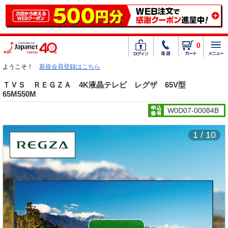
0
ようこそ！
新規会員登録はこちら
ＴＶＳ ＲＥＧＺＡ 4K液晶テレビ レグザ 65V型
65M550M
W0D07-00084B
1 / 10