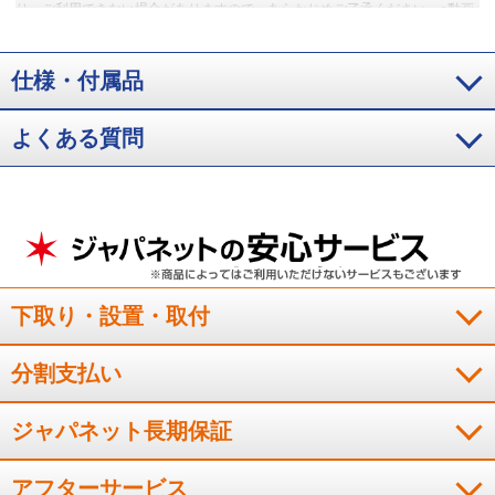
り、ご利用できない場合がありますので、あらかじめご了承ください。●動画
配信サービスの録画には対応していません。●各動画配信サービスのサービス
名称およびサービスの内容は、予告なく変更・終了する場合があります。
※2 【おまかせ録画に関するご注意】●USBハードディスク接続時に対応して
仕様・付属品
います。●ご利用にはインターネットへの接続環境が必要です。詳しくは、メ
ーカーHPをご覧ください。●おまかせ録画は、「みるコレ パック」でお好き
よくある質問
なテーマ（みるコレパック）におまかせ録画を登録することでご利用いただ
けます。●おまかせ録画された番組は、おまかせ録画用に設定したハードディ
スク領域の空き容量によって、古い順番から自動で削除されます。保存して
おきたい番組は、おまかせ録画する前に通常録画予約に変更したり、録画さ
れた番組を通常録画に変更したりできます。●視聴制限がある番組などのおま
かせ録画できない番組や、おまかせ録画予約対象の番組でも、通常予約や視
聴予約など優先される予約によって、録画されない場合があります。連続ド
ラマ番組など確実に録画したい番組は通常録画予約することをおすすめしま
す。●サービスは予告なく変更や終了する場合があります。●一部対象外のチ
下取り・設置・取付
ャンネルがあります。
※3 【シーン/出演者について】●「シーン」「出演
者・詳細」「シーズン」情報のご利用にはインターネットへの接続が必要で
す。●インターネットの接続には、通信事業者やプロバイダー（インターネッ
分割支払い
ト接続業者）との契約が必要です。●シーン情報は、「関東」「東海（静岡県
除く）」「関西」地区で放送されているNHK総合、Eテレ（ともに関東の場合
ジャパネット長期保証
は「NHK放送センター」、東海の場合は「NHK名古屋放送局」、関西の場合
は「NHK大阪放送局」から放送された番組）、および民放キー局の地上デジ
タル放送の番組に対応しています。それ以外の地域では、NHK総合、Eテレ
アフターサービス
（ともに「NHK放送センター」から放送された番組）、および関東の民放キ