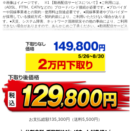
※画像はイメージです。
※1 【動画配信サービスについて】●ご利用には、
（ADSL、FTTH、CATVなどの）ブロードバンド接続が必要です。●プロバイダ
ーや回線事業者との契約・使用料は別途必要です。●回線事業者やプロバイダー
が採用している接続方式・契約約款により、ご利用いただけない場合がありま
す。●天災、システム障害、ネットワーク混雑状況その他の事由により、ご利用
できない場合がありますので、あらかじめご了承ください。●動画配信サービス
の録画には対応していません。●各動画配信サービスのサービス名称およびサー
ビスの内容は、予告なく変更・終了する場合があります。
※2 【おまかせ録画
に関するご注意】●USBハードディスク接続時に対応しています。●ご利用には
インターネットへの接続環境が必要です。詳しくは、メーカーHPをご覧くださ
い。●おまかせ録画は、「みるコレ パック」でお好きなテーマ（みるコレパッ
ク）におまかせ録画を登録することでご利用いただけます。●おまかせ録画され
た番組は、おまかせ録画用に設定したハードディスク領域の空き容量によっ
て、古い順番から自動で削除されます。保存しておきたい番組は、おまかせ録
画する前に通常録画予約に変更したり、録画された番組を通常録画に変更した
りできます。●視聴制限がある番組などのおまかせ録画できない番組や、おまか
せ録画予約対象の番組でも、通常予約や視聴予約など優先される予約によっ
て、録画されない場合があります。連続ドラマ番組など確実に録画したい番組
は通常録画予約することをおすすめします。●サービスは予告なく変更や終了す
る場合があります。●一部対象外のチャンネルがあります。
※3 【シーン/出演
者について】●「シーン」「出演者・詳細」「シーズン」情報のご利用にはイン
ターネットへの接続が必要です。●インターネットの接続には、通信事業者やプ
ロバイダー（インターネット接続業者）との契約が必要です。●シーン情報は、
「関東」「東海（静岡県除く）」「関西」地区で放送されているNHK総合、E
テレ（ともに関東の場合は「NHK放送センター」、東海の場合は「NHK名古屋
お支払総額135,300円（送料5,500円）
放送局」、関西の場合は「NHK大阪放送局」から放送された番組）、および民
放キー局の地上デジタル放送の番組に対応しています。それ以外の地域では、
NHK総合、Eテレ（ともに「NHK放送センター」から放送された番組）、およ