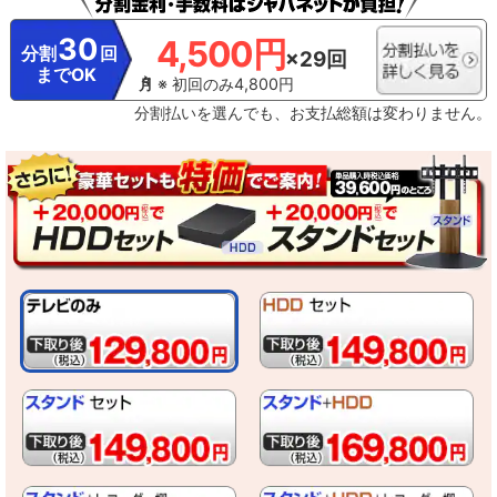
び関東の民放キー局で放送されている同時刻放送番組に対応しています。ただ
し、番組によっては、本機能が正しく動作しない場合があります。●シーン情報
30
4,500円
は、番組の放送終了後、2〜3時間程度で使えるようになります。ただし、番組
分割
回
×29回
によっては、それ以上かかる場合があります。●提供されるシーン情報は目安と
までOK
してご利用ください。●提供されるシーン情報はテレビ放送時点の内容に基づき
※ 初回のみ4,800円
作成されるもので、新規情報の追加、最新情報への更新・変更・改訂および修
分割払いを選んでも、お支払総額は変わりません。
正には対応していません。●表示されるシーンは、各番組情報などをメーカー独
自の方法で解析した結果に基づき表示されます。番組制作者または提供者の指
定に基づくものではありません。