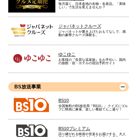
毎月届く、日本各地の名物・名産品。「美味
しい」で生活を変えませんか？
ジャパネットクルーズ
ジャパネットが磨き上げたおもてなしで、感
動の豪華クルーズ体験を。
ゆこゆこ
お客様の『良質な温泉旅』をお手伝い。国内
の旅館・宿・ホテルの宿泊予約サイト
BS放送事業
BS10
全国無料のBS放送局『BS10』。クイズにゴル
フに映画に麻雀、楽しい番組てんこ盛り！
BS10プレミアム
語り継がれる映画や音楽をお届けする、大人