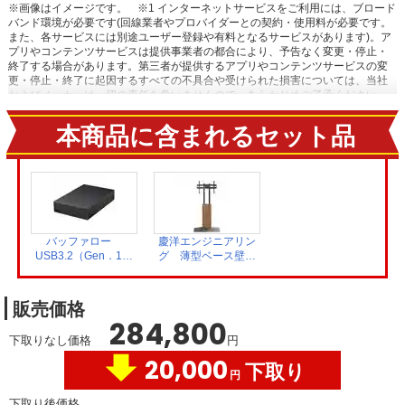
※画像はイメージです。
※1 インターネットサービスをご利用には、ブロード
バンド環境が必要です(回線業者やプロバイダーとの契約・使用料が必要です。
また、各サービスには別途ユーザー登録や有料となるサービスがあります)。ア
プリやコンテンツサービスは提供事業者の都合により、予告なく変更・停止・
終了する場合があります。第三者が提供するアプリやコンテンツサービスの変
更・停止・終了に起因するすべての不具合や受けられた損害については、当社
およびメーカーは一切の責任を負いませんので、あらかじめご了承ください。
※2 本体同梱の「スタンド回転ロックネジ」を使用し、固定してください。
本商品に含まれるセット品
バッファロー
慶洋エンジニアリン
USB3.2（Gen．1）
グ 薄型ベース壁寄
対応 外付け
せテレビスタンド
HDD 4TB ブラ
ウォールナット
ック HD-LE4U3-
AN-S143
販売価格
BB
284,800
下取りなし価格
円
20,000
下取り
円
下取り後価格