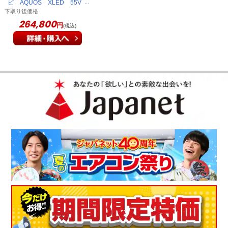
ビ AQUOS XLED 55V
型 4T-C55GP1
下取り後価格
264,800
円
(税込)