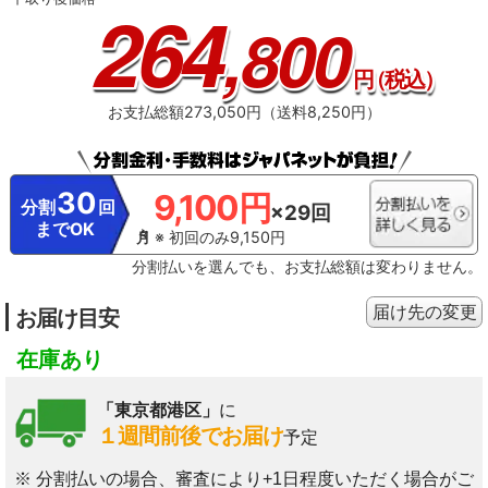
264
,800
円
（税込）
お支払総額273,050円（送料8,250円）
30
9,100円
分割
回
×29回
までOK
※ 初回のみ9,150円
分割払いを選んでも、お支払総額は変わりません。
届け先の変更
お届け目安
在庫あり
「東京都港区」
に
１週間前後でお届け
予定
※ 分割払いの場合、審査により+1日程度いただく場合がご