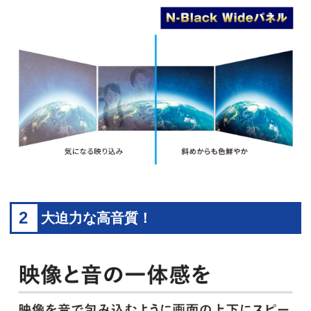
2
大迫力な高音質！