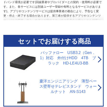
ドバンド環境が必要です(回線業者やプロバイダーとの契約・使用料が必要で
す。また、各サービスには別途ユーザー登録や有料となるサービスがありま
す)。アプリやコンテンツサービスは提供事業者の都合により、予告なく変
更・停止・終了する場合があります。第三者が提供するアプリやコンテンツ
サービスの変更・停止・終了に起因するすべての不具合や受けられた損害に
ついては、当社およびメーカーは一切の責任を負いませんので、あらかじめ
ご了承ください。
※2 本体同梱の「スタンド回転ロックネジ」を使用し、固
定してください。
セットでお届けする商品
バッファロー USB3.2（Gen．
1）対応 外付けHDD 4TB ブ
ラック HD-LE4U3-BB
慶洋エンジニアリング 薄型ベー
ス壁寄せテレビスタンド ウォー
ルナット AN-S143