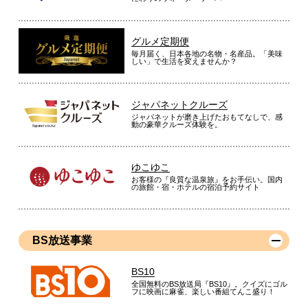
グルメ定期便
毎月届く、日本各地の名物・名産品。「美味
しい」で生活を変えませんか？
ジャパネットクルーズ
ジャパネットが磨き上げたおもてなしで、感
動の豪華クルーズ体験を。
ゆこゆこ
お客様の『良質な温泉旅』をお手伝い。国内
の旅館・宿・ホテルの宿泊予約サイト
BS放送事業
BS10
全国無料のBS放送局『BS10』。クイズにゴル
フに映画に麻雀、楽しい番組てんこ盛り！