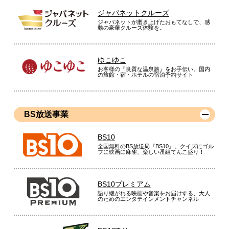
ジャパネットクルーズ
ジャパネットが磨き上げたおもてなしで、感
動の豪華クルーズ体験を。
ゆこゆこ
お客様の『良質な温泉旅』をお手伝い。国内
の旅館・宿・ホテルの宿泊予約サイト
BS放送事業
BS10
全国無料のBS放送局『BS10』。クイズにゴル
フに映画に麻雀、楽しい番組てんこ盛り！
BS10プレミアム
語り継がれる映画や音楽をお届けする、大人
のためのエンタテインメントチャンネル