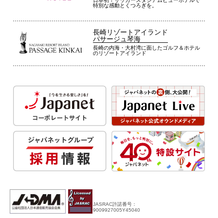
特別な感動とくつろぎを。
長崎リゾートアイランド
パサージュ琴海
長崎の内海・大村湾に面したゴルフ＆ホテル
のリゾートアイランド
JASRAC許諾番号：
9009927005Y45040