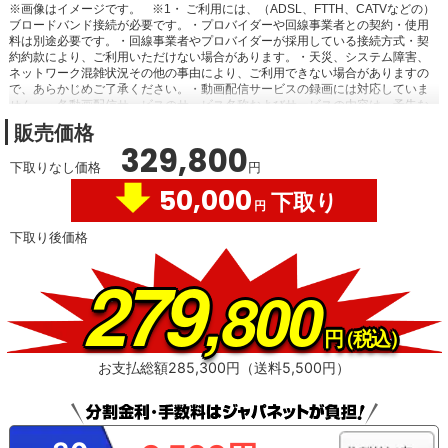
※画像はイメージです。
※1・ ご利用には、（ADSL、FTTH、CATVなどの）
ブロードバンド接続が必要です。・プロバイダーや回線事業者との契約・使用
料は別途必要です。・回線事業者やプロバイダーが採用している接続方式・契
約約款により、ご利用いただけない場合があります。・天災、システム障害、
ネットワーク混雑状況その他の事由により、ご利用できない場合がありますの
で、あらかじめご了承ください。・動画配信サービスの録画には対応していま
せん。・各動画配信サービスのサービス名称およびサービスの内容は、予告な
く変更・終了する場合があります。
販売価格
329,800
下取りなし価格
円
50,000
下取り
円
下取り後価格
279
,800
円
（税込）
お支払総額285,300円（送料5,500円）