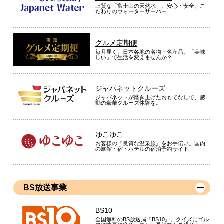
上質な「富士山の天然水」。安心・安全、こ
だわりのウォーターサーバー
グルメ定期便
毎月届く、日本各地の名物・名産品。「美味
しい」で生活を変えませんか？
ジャパネットクルーズ
ジャパネットが磨き上げたおもてなしで、感
動の豪華クルーズ体験を。
ゆこゆこ
お客様の『良質な温泉旅』をお手伝い。国内
の旅館・宿・ホテルの宿泊予約サイト
BS放送事業
BS10
全国無料のBS放送局『BS10』。クイズにゴル