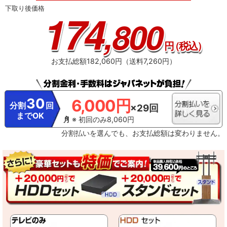
の目的で利用することがあり、この目的の範囲内で第三者に提供する場合があ
下取り後価格
174
ります。これらの情報からメーカーが利用者個人を特定することはありません
,800
。※ レグザプライバシーポリシーを同意しない設定にした場合には、それまで
にサーバーが収集した本機や本機に接続された機器に関する情報は、サーバー
から消去されます。ネットワークに接続されていない場合には、次にネットワ
円
（税込）
ークに接続した際にサーバーから消去されます。※ メーカーが提供するネット
ワークサービスは予告なく休止、終了、または内容を変更する場合がありま
お支払総額182,060円（送料7,260円）
す。※ ご利用にはインターネットプロバイダーや回線事業者との契約・使用料
が別途必要です。
※3・「ざんまいスマートアクセス」のご利用にはインター
ネットへの接続が必要です。・ インターネットの接続には、通信事業者やプロ
バイダー（インターネット接続業者）との契約が必要です。
30
6,000円
分割
回
×29回
までOK
※ 初回のみ8,060円
分割払いを選んでも、お支払総額は変わりません。