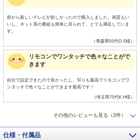
前から新しいテレビが欲しかったので購入しました。画質もい
いし、ネット系の番組も簡単に見られて、とても満足していま
す。
（
青森県
50代
O.S様
）
リモコンでワンタッチで色々なことがで
きます
自分で設定できたので良かったし、写りも最高でリモコンでワ
ンタッチで色々なことができます最高です！
（
埼玉県
70代
K.H様
）
画面の大きさや便利な機能も充実
その他のレビューも見る（2件）
仕様・付属品
テレビが古くなり画面に色落ちが出てきて新しく買い換えたい