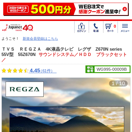
0
ようこそ！
新規会員登録はこちら
ＴＶＳ ＲＥＧＺＡ 4K液晶テレビ レグザ Z670N series
55V型 55Z670N
サウンドシステム／ＨＤＤ ブラックセット
／
WG995-00009B
4.45
（61件）
1 / 10