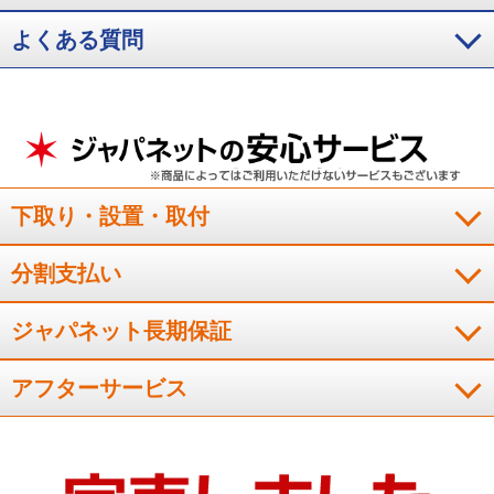
と思っていたたため購入しました。画面の大きさや便利な機能
も充実しており、使いやすいです。
よくある質問
（
神奈川県
50代
K.K様
）
画像がキレイ
下取り・設置・取付
画像が綺麗で観ていて疲れないので、満足しています。
（
神奈川県
50代
K.K様
）
分割支払い
※
「お客様の声」は実際にご購入されたお客様からのご意見を掲載しておりま
す。
ジャパネット長期保証
※
商品により、同一シリーズをご購入された方の声を含みます。
アフターサービス