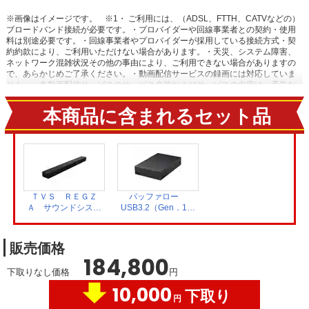
※画像はイメージです。
※1・ ご利用には、（ADSL、FTTH、CATVなどの）
ブロードバンド接続が必要です。・プロバイダーや回線事業者との契約・使用
料は別途必要です。・回線事業者やプロバイダーが採用している接続方式・契
約約款により、ご利用いただけない場合があります。・天災、システム障害、
ネットワーク混雑状況その他の事由により、ご利用できない場合がありますの
で、あらかじめご了承ください。・動画配信サービスの録画には対応していま
せん。・各動画配信サービスのサービス名称およびサービスの内容は、予告な
く変更・終了する場合があります。
※2【おまかせ録画に関するご注意】・
USBハードディスク接続時に対応しています。・ ご利用にはインターネットへ
本商品に含まれるセット品
の接続環境が必要です。詳しくは、メーカーHPの[ネットワークに関するご注
意] をご覧ください。・ おまかせ録画は、「みるコレ パック」でお好きなテー
マ（みるコレパック）におまかせ録画を登録することでご利用いただけま
す。・ おまかせ録画された番組は、おまかせ録画用に設定したハードディスク
領域の空き容量によって、古い順番から自動で削除されます。保存しておきた
い番組は、おまかせ録画する前に通常録画予約に変更したり、録画された番組
を通常録画に変更したりできます。・ 視聴制限がある番組などのおまかせ録画
できない番組や、おまかせ録画予約対象の番組でも、通常予約や視聴予約など
ＴＶＳ ＲＥＧＺ
バッファロー
優先される予約によって、録画されない場合があります。連続ドラマ番組など
Ａ サウンドシステ
USB3.2（Gen．1）
確実に録画したい番組は通常録画予約することをおすすめします。・ サービス
ム TS216G
対応 外付け
は予告なく変更や終了する場合があります。・ 一部対象外のチャンネルがあり
HDD 4TB ブラ
ます。 【ネットワークに関するご注意】・ 本機で当社が提供するネットワーク
ック HD-LE4U3-
販売価格
サービスを利用する場合、予約ランキングの集計や情報端末上での情報表示な
BB
184,800
どのため、本機の操作情報（チャンネル切換、録画予約、録画番組、検索履歴
下取りなし価格
円
など）、動作状態の履歴情報、本機に接続されたUSBハードディスクなどの識
別情報や動作状態の履歴情報などや、ご登録いただいた都道府県、性別などの
10,000
下取り
情報がメーカーまたはメーカーの委託先のサーバーで記録されます。これらの
円
情報は、ネットワークサービスの提供以外に、品質改善やマーケティングなど