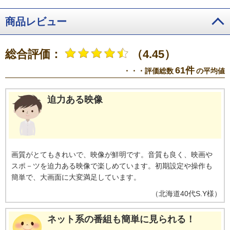
ことがあり、この目的の範囲内で第三者に提供する場合があります。これら
の情報からメーカーが利用者個人を特定することはありません 。※ レグザプ
商品レビュー
ライバシーポリシーを同意しない設定にした場合には、それまでにサーバー
が収集した本機や本機に接続された機器に関する情報は、サーバーから消去
されます。ネットワークに接続されていない場合には、次にネットワークに
総合評価：
（4.45）
接続した際にサーバーから消去されます。※ メーカーが提供するネットワー
クサービスは予告なく休止、終了、または内容を変更する場合があります。
61件
・・・評価総数
の平均値
※ ご利用にはインターネットプロバイダーや回線事業者との契約・使用料が
別途必要です。
※3・「ざんまいスマートアクセス」のご利用にはインター
ネットへの接続が必要です。・ インターネットの接続には、通信事業者やプ
迫力ある映像
ロバイダー（インターネット接続業者）との契約が必要です。
画質がとてもきれいで、映像が鮮明です。音質も良く、映画や
スポ－ツを迫力ある映像で楽しめています。初期設定や操作も
簡単で、大画面に大変満足しています。
（
北海道
40代
S.Y様
）
ネット系の番組も簡単に見られる！