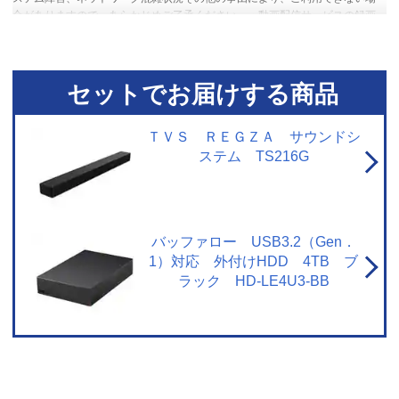
合がありますので、あらかじめご了承ください。・動画配信サービスの録画
には対応していません。・各動画配信サービスのサービス名称およびサービ
スの内容は、予告なく変更・終了する場合があります。
※2【おまかせ録画
に関するご注意】・ USBハードディスク接続時に対応しています。・ ご利用
にはインターネットへの接続環境が必要です。詳しくは、メーカーHPの[ネッ
セットでお届けする商品
トワークに関するご注意] をご覧ください。・ おまかせ録画は、「みるコレ
パック」でお好きなテーマ（みるコレパック）におまかせ録画を登録するこ
とでご利用いただけます。・ おまかせ録画された番組は、おまかせ録画用に
ＴＶＳ ＲＥＧＺＡ サウンドシ
設定したハードディスク領域の空き容量によって、古い順番から自動で削除
ステム TS216G
されます。保存しておきたい番組は、おまかせ録画する前に通常録画予約に
変更したり、録画された番組を通常録画に変更したりできます。・ 視聴制限
がある番組などのおまかせ録画できない番組や、おまかせ録画予約対象の番
組でも、通常予約や視聴予約など優先される予約によって、録画されない場
合があります。連続ドラマ番組など確実に録画したい番組は通常録画予約す
バッファロー USB3.2（Gen．
ることをおすすめします。・ サービスは予告なく変更や終了する場合があり
1）対応 外付けHDD 4TB ブ
ます。・ 一部対象外のチャンネルがあります。 【ネットワークに関するご注
ラック HD-LE4U3-BB
意】・ 本機で当社が提供するネットワークサービスを利用する場合、予約ラ
ンキングの集計や情報端末上での情報表示などのため、本機の操作情報（チ
ャンネル切換、録画予約、録画番組、検索履歴など）、動作状態の履歴情
報、本機に接続されたUSBハードディスクなどの識別情報や動作状態の履歴
情報などや、ご登録いただいた都道府県、性別などの情報がメーカーまたは
メーカーの委託先のサーバーで記録されます。これらの情報は、ネットワー
クサービスの提供以外に、品質改善やマーケティングなどの目的で利用する