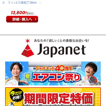
ス フィンL三徳包丁18cm
30830-181
13,800
円
(税込)