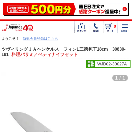
0
ようこそ！
新規会員登録はこちら
ツヴィリングＪＡヘンケルス フィンL三徳包丁18cm 30830-
181
料理バサミ／ペティナイフセット
WJD02-30627A
1 / 1