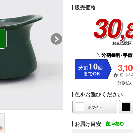
販売価格
30
,
お支払総額 3
10
3,1
分割
回
までOK
※ 初回のみ
分割払
色をお選びください
ホワイト
お届け目安