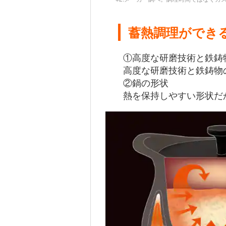
蓄熱調理ができ
①高度な研磨技術と鉄鋳
高度な研磨技術と鉄鋳物
②鍋の形状
熱を保持しやすい形状だ