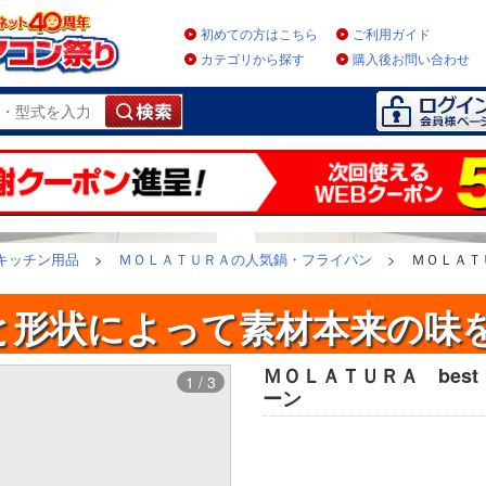
初めての方はこちら
ご利用ガイド
カテゴリから探す
購入後お問い合わせ
キッチン用品
>
ＭＯＬＡＴＵＲＡの人気鍋・フライパン
>
ＭＯＬＡＴＵ
と形状によって素材本来の味を
ＭＯＬＡＴＵＲＡ best
1 / 3
ーン