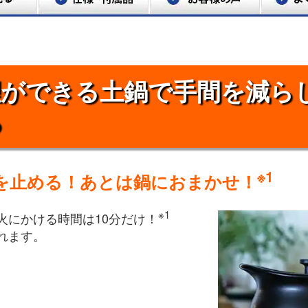
理ができる土鍋で手間を減ら
る
※1
火を止める！あとは鍋におまかせ！
※1
火にかける時間は10分だけ！
れます。