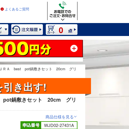
よくあるご質問
0
ＲＡ best pot鍋敷きセット 20cm グリ
引き出す!
 pot鍋敷きセット 20cm グリ
2 / 3
商品仕様を見る
>
WJD02-27431A