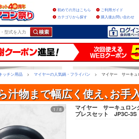
初めての方はこちら
ご利用ガイド
カテゴリから探す
購入後お問い合わせ
キッチン用品
>
マイヤーの人気鍋・フライパン
>
マイヤー サーキュロ
ら汁物まで幅広く使え､お手
マイヤー サーキュロンク
1 / 8
プレスセット JP3C-3S