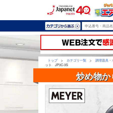
トップ
>
カテゴリ一覧
>
調理器具・
ット JP3C-3S
炒め物か