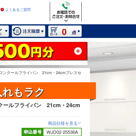
よくあるご質問
0
ンクールフライパン 21cm・24cmプレスセ
入れもラク
ールフライパン 21cm・24cm
2 / 8
商品仕様を見る
>
WJD02-25536A