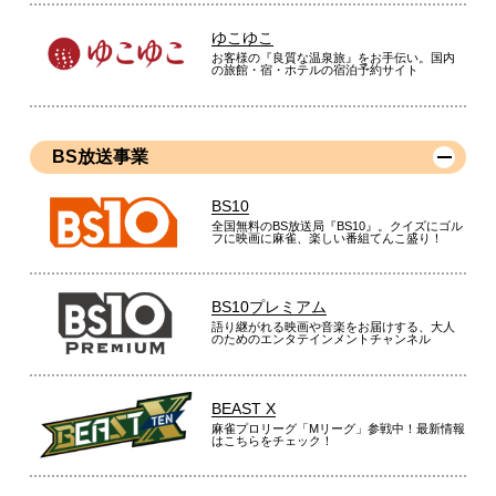
ゆこゆこ
お客様の『良質な温泉旅』をお手伝い。国内
の旅館・宿・ホテルの宿泊予約サイト
BS放送事業
BS10
全国無料のBS放送局『BS10』。クイズにゴル
フに映画に麻雀、楽しい番組てんこ盛り！
BS10プレミアム
語り継がれる映画や音楽をお届けする、大人
のためのエンタテインメントチャンネル
BEAST X
麻雀プロリーグ「Mリーグ」参戦中！最新情報
はこちらをチェック！