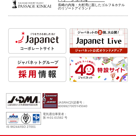
長崎の内海・大村湾に面したゴルフ＆ホテル
のリゾートアイランド
JASRAC許諾番号：
9009927005Y45040
電気通信事業者：
第 H-01-01582 号
IS 96244/ISO 27001