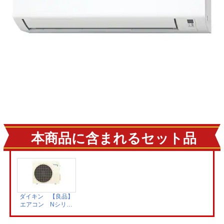
本商品に含まれるセット品
ダイキン 【良品】
エアコン Nシリー
ズ 室外機
AJR285ANS