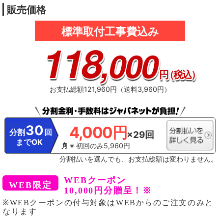
販売価格
標準取付工事費込み
118
,000
円
（税込）
お支払総額121,960円（送料3,960円）
30
4,000円
分割
回
×29回
までOK
※ 初回のみ5,960円
分割払いを選んでも、お支払総額は変わりません。
WEBクーポン
10,000円分贈呈！※
※WEBクーポンの付与対象はWEBからのご注文のみと
なります