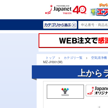
トップ
>
カテゴリ一覧
>
空気清浄機
MZ-JH301(W)
上から