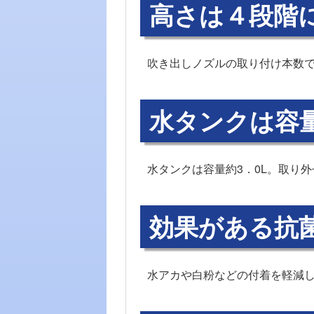
高さは４段階
吹き出しノズルの取り付け本数
水タンクは容量
水タンクは容量約3．0L。取り
効果がある抗
水アカや白粉などの付着を軽減