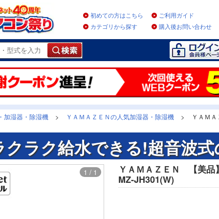
初めての方はこちら
ご利用ガイド
カテゴリから探す
購入後お問い合わせ
・加湿器・除湿機
>
ＹＡＭＡＺＥＮの人気加湿器・除湿機
>
ＹＡＭＡ
ラクラク給水できる!超音波式
ＹＡＭＡＺＥＮ 【美
1 / 1
MZ-JH301(W)