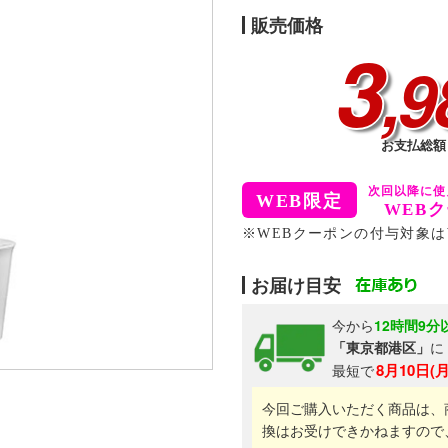
販売価格
3
,9
お支払総額 
WEB
※WEBクーポンの付与対象は
お届け目安
今から
12時間9分
「東京都港区」
に
8月10日(
最短で
今回ご購入いただく商品は、
換はお受けできかねますので