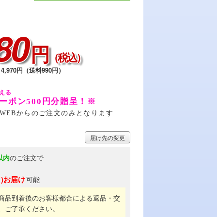
80
円
（税込）
4,970円（送料990円）
クーポン500円分贈呈！※
WEBからのご注文のみとなります
届け先の変更
以内
のご注文で
月)お届け
可能
商品到着後のお客様都合による返品・交
、ご了承ください。