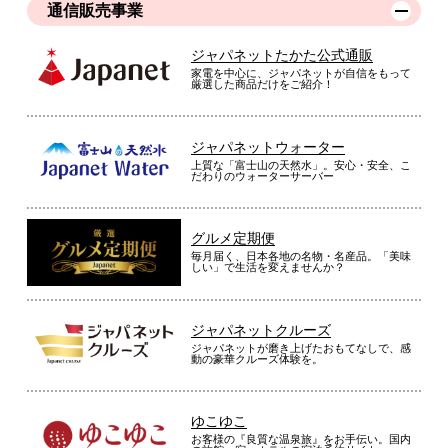
通信販売事業
ジャパネットたかた公式通販
家電を中心に、ジャパネットが自信をもって
厳選した商品だけをご紹介！
ジャパネットウォーター
上質な「富士山の天然水」。安心・安全、こ
だわりのウォーターサーバー
グルメ定期便
毎月届く、日本各地の名物・名産品。「美味
しい」で生活を変えませんか？
ジャパネットクルーズ
ジャパネットが磨き上げたおもてなしで、感
動の豪華クルーズ体験を。
ゆこゆこ
お客様の『良質な温泉旅』をお手伝い。国内