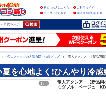
初めての方はこちら
ご利用ガイド
カテゴリから探す
購入後お問い合わせ
>
帝人アクシアの人気布団・快眠グッズ
>
帝人アクシア 【新品同様
い夏を心地よく!ひんやり冷感
帝人アクシア 【新品同
1 / 1
ミダブル ベージュ KBS