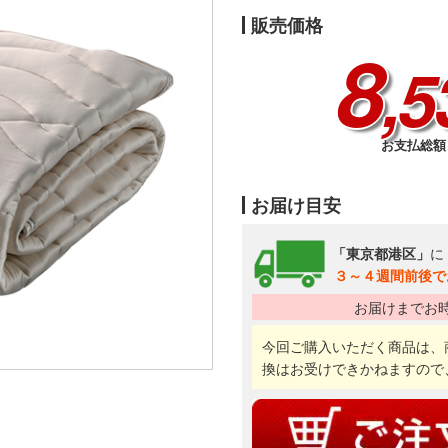
販売価格
8
,5
お支払総額 
お届け目安
「東京都港区」
に
３～４週間前後で
お届けまでお
今回ご購入いただく商品は、
換はお受けできかねますので