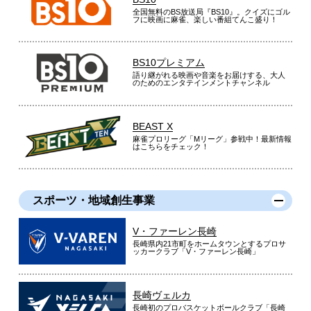
全国無料のBS放送局『BS10』。クイズにゴル
フに映画に麻雀、楽しい番組てんこ盛り！
BS10プレミアム
語り継がれる映画や音楽をお届けする、大人
のためのエンタテインメントチャンネル
BEAST X
麻雀プロリーグ「Mリーグ」参戦中！最新情報
はこちらをチェック！
スポーツ・地域創生事業
V・ファーレン長崎
長崎県内21市町をホームタウンとするプロサ
ッカークラブ「V・ファーレン長崎」
長崎ヴェルカ
長崎初のプロバスケットボールクラブ「長崎