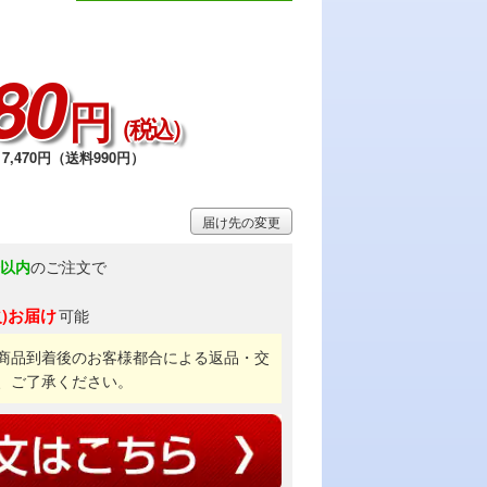
80
円
（税込）
7,470円（送料990円）
届け先の変更
分以内
のご注文で
火)お届け
可能
商品到着後のお客様都合による返品・交
、ご了承ください。