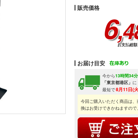
販売価格
6
,4
お支払総額 
お届け目安
今から
13時間34
「東京都港区」
に
8月11日(
最短で
今回ご購入いただく商品は、
換はお受けできかねますので