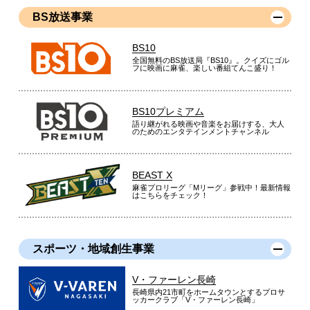
BS放送事業
BS10
全国無料のBS放送局『BS10』。クイズにゴル
フに映画に麻雀、楽しい番組てんこ盛り！
BS10プレミアム
語り継がれる映画や音楽をお届けする、大人
のためのエンタテインメントチャンネル
BEAST X
麻雀プロリーグ「Mリーグ」参戦中！最新情報
はこちらをチェック！
スポーツ・地域創生事業
V・ファーレン長崎
長崎県内21市町をホームタウンとするプロサ
ッカークラブ「V・ファーレン長崎」