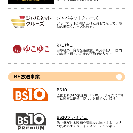
ジャパネットクルーズ
ジャパネットが磨き上げたおもてなしで、感
動の豪華クルーズ体験を。
ゆこゆこ
お客様の『良質な温泉旅』をお手伝い。国内
の旅館・宿・ホテルの宿泊予約サイト
BS放送事業
BS10
全国無料のBS放送局『BS10』。クイズにゴル
フに映画に麻雀、楽しい番組てんこ盛り！
BS10プレミアム
語り継がれる映画や音楽をお届けする、大人
のためのエンタテインメントチャンネル