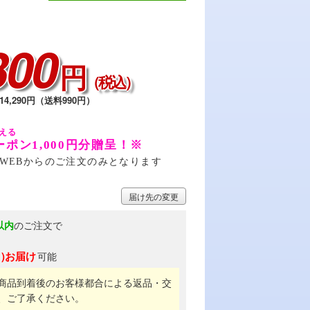
300
円
（税込）
4,290円（送料990円）
ーポン1,000円分贈呈！※
WEBからのご注文のみとなります
届け先の変更
以内
のご注文で
月)お届け
可能
商品到着後のお客様都合による返品・交
、ご了承ください。