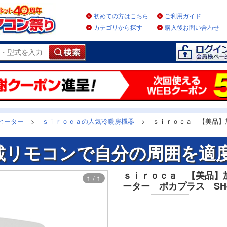
初めての方はこちら
ご利用ガイド
カテゴリから探す
購入後お問い合わせ
ヒーター
>
ｓｉｒｏｃａの人気冷暖房機器
>
ｓｉｒｏｃａ 【美品】
載リモコンで自分の周囲を適度
ｓｉｒｏｃａ 【美品】
1 / 1
ーター ポカプラス SH-3