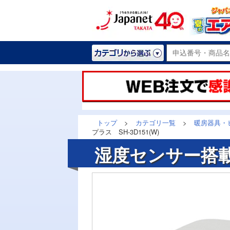
トップ
>
カテゴリ一覧
>
暖房器具・
プラス SH-3D151(W)
湿度センサー搭