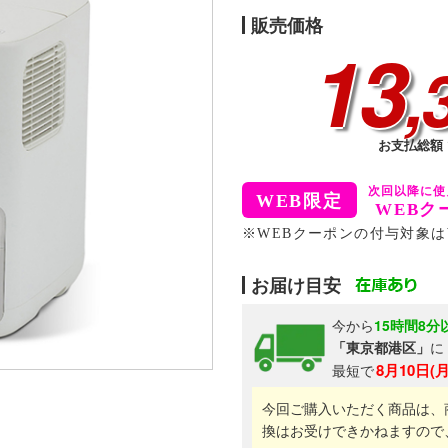
販売価格
13
,
お支払総額 1
WEBク
※WEBクーポンの付与対象は
お届け目安
今から
15時間8分
「東京都港区」
に
8月10日(
最短で
今回ご購入いただく商品は、
換はお受けできかねますので