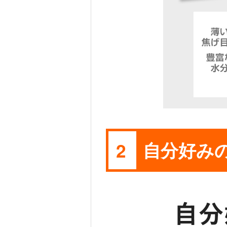
自分好み
2