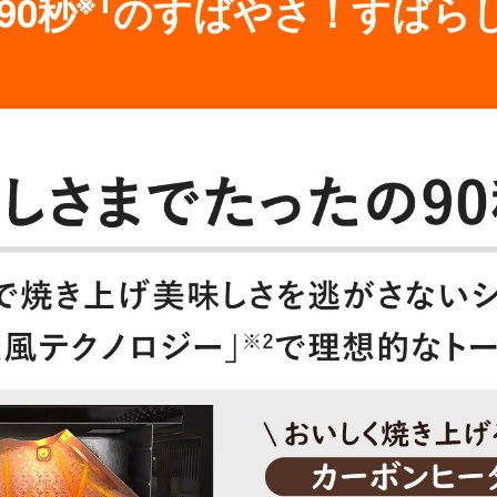
90秒
のすばやさ！すばら