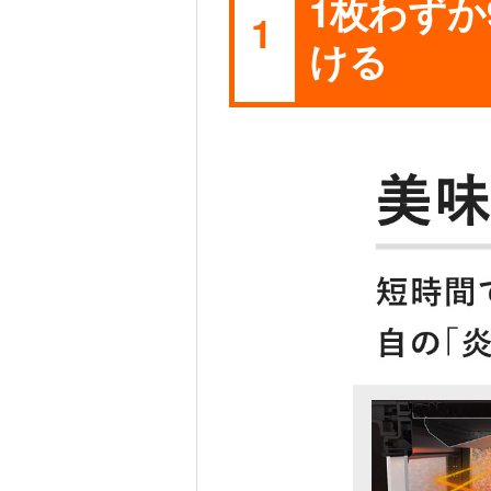
1枚わずか
1
ける