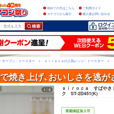
初めての方はこちら
ご利用ガイド
カテゴリから探す
購入後お問い合わせ
・オーブン・トースター
>
ｓｉｒｏｃａの人気レンジ・トースター
>
で焼き上げ､おいしさを逃が
ｓｉｒｏｃａ すばやき
1 / 8
ク ST-2D451(K)
長期保証加入可