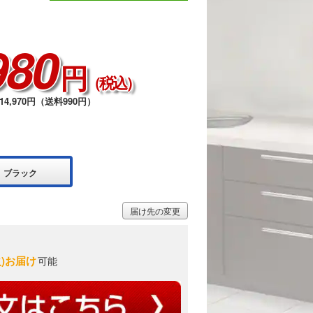
980
円
（税込）
4,970円（送料990円）
ブラック
届け先の変更
火)お届け
可能