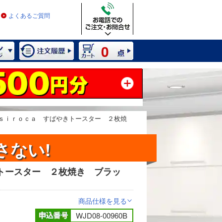
よくあるご質問
0
ｓｉｒｏｃａ すばやきトースター ２枚焼
さない!
トースター ２枚焼き ブラッ
2 / 8
商品仕様を見る
>
WJD08-00960B