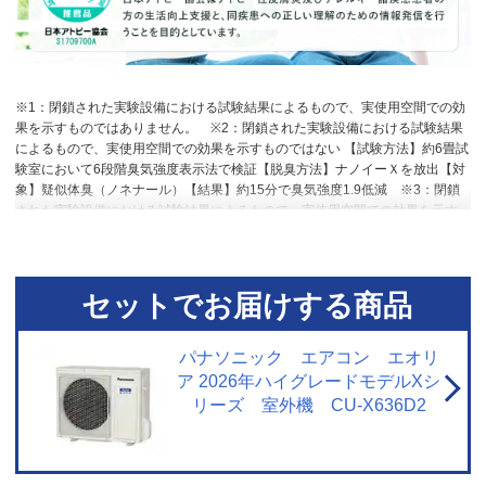
※1：閉鎖された実験設備における試験結果によるもので、実使用空間での効
果を示すものではありません。
※2：閉鎖された実験設備における試験結果
によるもので、実使用空間での効果を示すものではない 【試験方法】約6畳試
験室において6段階臭気強度表示法で検証【脱臭方法】ナノイーＸを放出【対
象】疑似体臭（ノネナール）【結果】約15分で臭気強度1.9低減
※3：閉鎖
された実験設備における試験結果によるもので、実使用空間での効果を示す
ものではない【試験方法】室温25℃、湿度70%の約6畳試験室でエアコン内部
にカビ菌を滴下した試験片を設置、1日3時間の冷房運転後に「内部クリー
ン」運転を動作させ、試験前と4日後のカビ菌の数を比較【結果】試験片のカ
ビ菌1種が「内部クリーン」運転なし（自然減衰後）から99%除去されたこと
セットでお届けする商品
を確認
※4：30分以上運転を行い停止した時。長時間連続運転中は内部クリ
ーン運転を行わない。連続運転中に内部クリーン運転をさせたい時は設定が
必要。 生えてしまったカビを除去する機能ではない。内部クリーン運転の動
パナソニック エアコン エオリ
作内容を「送風自動」に変更した時はカビの成長を抑制する効果となる。
ア 2026年ハイグレードモデルXシ
※5：国内壁掛け形エアコンにおいて。2025年7月29日現在。累積24時間以上
リーズ 室外機 CU-X636D2
運転後に自動で掃除。フィルター掃除は自動で行うがホコリや油汚れが多い
環境等で使用する時は取り外して水洗いを推奨。
※6：国内壁掛け形エアコ
ンにおいて。アセンブルベーン機構の採用により低能力運転時に高効率な運
転ができる技術。2025年11月1日現在。
※7：最小冷房能力が従来品CS-