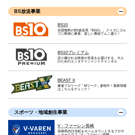
BS放送事業
BS10
全国無料のBS放送局『BS10』。クイズにゴル
フに映画に麻雀、楽しい番組てんこ盛り！
BS10プレミアム
語り継がれる映画や音楽をお届けする、大人
のためのエンタテインメントチャンネル
BEAST X
麻雀プロリーグ「Mリーグ」参戦中！最新情報
はこちらをチェック！
スポーツ・地域創生事業
V・ファーレン長崎
長崎県内21市町をホームタウンとするプロサ
ッカークラブ「V・ファーレン長崎」