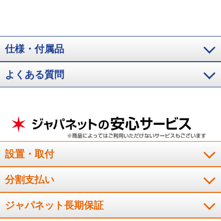
X404D2=0.5kW、新製品CS-X406D2=0.3kW。冷房運転での測定例。約14畳
試験室、外気温30℃、湿度60％、室温25℃となるように運転した場合
※8：
運転安定時約1時間の積算消費電力量がエコロータリー コンプレッサー非搭載
CS-X404D2=140Wh、CS-X406D2=119Wh。CS-X406D2冷房運転での測定
例。約14畳試験室で外気温30℃、湿度60％、室温25℃となるよう運転した場
仕様・付属品
合。
※9：ナノイーＸ搭載2018年以降モデル対象
よくある質問
設置・取付
分割支払い
ジャパネット長期保証