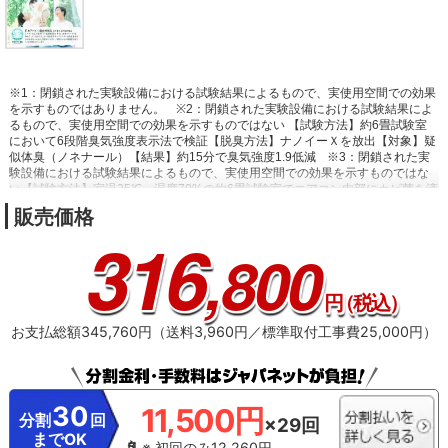
※1：閉鎖された実験設備における試験結果によるもので、実使用空間での効果
を示すものではありません。
※2：閉鎖された実験設備における試験結果によ
るもので、実使用空間での効果を示すものではない 【試験方法】約6畳試験室
において6段階臭気強度表示法で検証【脱臭方法】ナノイーＸを放出【対象】疑
似体臭（ノネナール）【結果】約15分で臭気強度1.9低減
※3：閉鎖された実
験設備における試験結果によるもので、実使用空間での効果を示すものではな
い【試験方法】室温25℃、湿度70%の約6畳試験室でエアコン内部にカビ菌を滴
下した試験片を設置、1日3時間の冷房運転後に「内部クリーン」運転を動作さ
販売価格
せ、試験前と4日後のカビ菌の数を比較【結果】試験片のカビ菌1種が「内部ク
316
リーン」運転なし（自然減衰後）から99%除去されたことを確認
※4：30分以
,800
上運転を行い停止した時。長時間連続運転中は内部クリーン運転を行わない。
連続運転中に内部クリーン運転をさせたい時は設定が必要。 生えてしまったカ
ビを除去する機能ではない。内部クリーン運転の動作内容を「送風自動」に変
円
（税込）
更した時はカビの成長を抑制する効果となる。
※5：国内壁掛け形エアコンに
おいて。2025年7月29日現在。累積24時間以上運転後に自動で掃除。フィルタ
お支払総額345,760円（送料3,960円／標準取付工事費25,000円）
ー掃除は自動で行うがホコリや油汚れが多い環境等で使用する時は取り外して
水洗いを推奨。
※6：国内壁掛け形エアコンにおいて。アセンブルベーン機構
の採用により低能力運転時に高効率な運転ができる技術。2025年11月1日現
在。
※7：最小冷房能力が従来品CS-X404D2=0.5kW、新製品CS-
X406D2=0.3kW。冷房運転での測定例。約14畳試験室、外気温30℃、湿度
30
11,500円
60％、室温25℃となるように運転した場合
※8：運転安定時約1時間の積算消
分割
回
×29回
費電力量がエコロータリー コンプレッサー非搭載CS-X404D2=140Wh、CS-
までOK
X406D2=119Wh。CS-X406D2冷房運転での測定例。約14畳試験室で外気温
※ 初回のみ12,260円