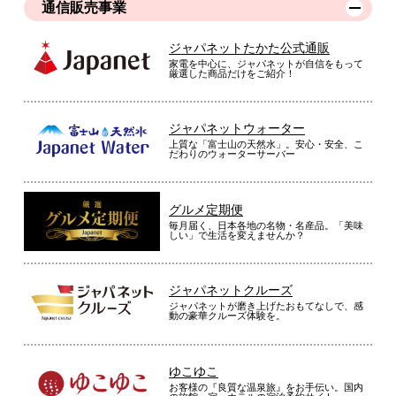
通信販売事業
ジャパネットたかた公式通販
家電を中心に、ジャパネットが自信をもって
厳選した商品だけをご紹介！
ジャパネットウォーター
上質な「富士山の天然水」。安心・安全、こ
だわりのウォーターサーバー
グルメ定期便
毎月届く、日本各地の名物・名産品。「美味
しい」で生活を変えませんか？
ジャパネットクルーズ
ジャパネットが磨き上げたおもてなしで、感
動の豪華クルーズ体験を。
ゆこゆこ
お客様の『良質な温泉旅』をお手伝い。国内