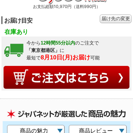
お支払総額10,970円（送料990円）
届け先の変更
お届け目安
在庫あり
今から
12時間55分以内
のご注文で
「東京都港区」
に
8月10日(月)お届け
最短で
可能
商品の魅力
商品レビュー