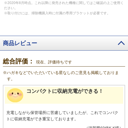
※2020年8月時点。これ以降に発売された機種に関してはご確認の上ご使用く
ださい。
※取り付けには、掃除機購入時に付属の専用ブラケットが必要です。
商品レビュー
総合評価：
現在、評価待ちです
※
ハガキなどでいただいている星なしのご意見も掲載しておりま
す。
コンパクトに収納充電ができる！
充電しながら保管場所に苦慮していましたが、これでコンパク
トに収納充電ができ重宝しております。
（
滋賀県
60代
K.K様
）