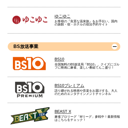
ゆこゆこ
お客様の『良質な温泉旅』をお手伝い。国内
の旅館・宿・ホテルの宿泊予約サイト
BS放送事業
BS10
全国無料のBS放送局『BS10』。クイズにゴル
フに映画に麻雀、楽しい番組てんこ盛り！
BS10プレミアム
語り継がれる映画や音楽をお届けする、大人
のためのエンタテインメントチャンネル
BEAST X
麻雀プロリーグ「Mリーグ」参戦中！最新情報
はこちらをチェック！