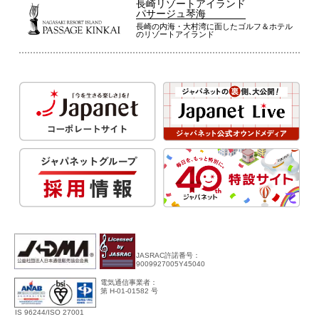
長崎リゾートアイランド
パサージュ琴海
長崎の内海・大村湾に面したゴルフ＆ホテル
のリゾートアイランド
JASRAC許諾番号：
9009927005Y45040
電気通信事業者：
第 H-01-01582 号
IS 96244/ISO 27001