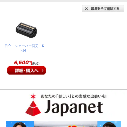
日立 シェーバー替刃 K-
FJ4
6,500
円
(税込)