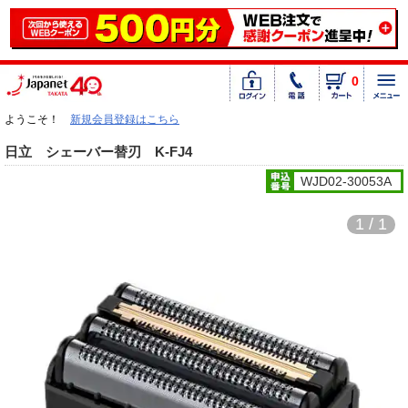
0
ようこそ！
新規会員登録はこちら
日立 シェーバー替刃 K-FJ4
WJD02-30053A
1 / 1