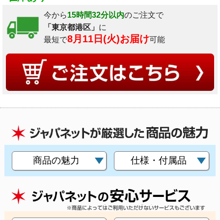
今から
15時間32分以内
のご注文で
「東京都港区」
に
8月11日(火)お届け
最短で
可能
商品の魅力
仕様・付属品