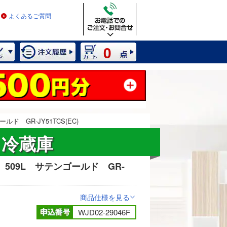
よくあるご質問
0
ド GR-JY51TCS(EC)
 冷蔵庫
 509L サテンゴールド GR-
2 / 17
商品仕様を見る
>
WJD02-29046F