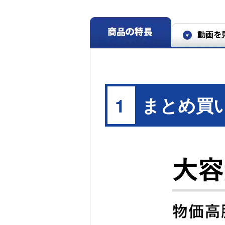
ージ搭載：2025年度商品GR-Y640XFS「もっと
類、状態や量により、効果は異なります。
※5 食品負荷有り時。運転状況や食品の量によって異
※6 【試験方法】ミックスベジタブル100gを保存
ケースに2週間保存後の着霜率を測定、周囲温度25℃、
W41GHで通常保存と新商品GR-Y640XFS「上質
W41GH：12.2%、GR-Y640XFS：9.6%。
※7 【試験方法】ミックスベジタブル100gを保存
ケースに2週間保存後の比較、周囲温度25℃、扉開閉な
新商品GR-Y640XFS「上質冷凍」モードで保存の比
※8 【試験方法】うどん180gを密閉袋に入れて保存し、
ドケースにて通常冷凍とGR-Y640XFS下段冷凍室
まとめ買
1
存後の比較、周囲温度25℃、扉開閉なし。
※9 -18℃のさく状のサーモン切り身150g、厚さ1
設定時。食品の種類や量、置き場所、梱包状態によ
べ。
※10 運転状況や食品の種類、状態や量により、効果