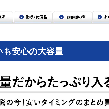
潤う 摘みたて野菜室」。運転状況や食品の種
なります。
容器に入れてラップをし、下段冷凍室スライド
扉開閉なし。【結果】2024年度GR-
冷凍」モードで保存の比較。着霜率GR-
容器に入れてラップをし、下段冷凍室スライド
し。2024年度GR-W41GHで通常保存と
較。
2024年度GR-W41GH下段冷凍室スライ
スライドケース「上質冷凍」モードで2週間保
いも安心の大容量
0mmを下段チルドルームにて「解凍モード」
って解凍時間は異なります。メーカー調
は異なります。