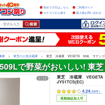
初めての方はこちら
ご利用ガイド
カテゴリから探す
購入後お問い合わせ
凍庫
>
東芝の人気冷蔵庫
>
東芝 冷蔵庫 VEGETA 509L サテンゴール
509Lで野菜がおいしい! 東芝
東芝 冷蔵庫 VEGETA
1 / 17
JY51TCS(EC)
4.24
（58件）
長期保証加入可