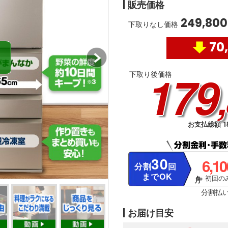
販売価格
249,800
下取りなし価格
70
179
下取り後価格
お支払総額 18
30
6,1
分割
回
までOK
※ 初回のみ
分割払
お届け目安