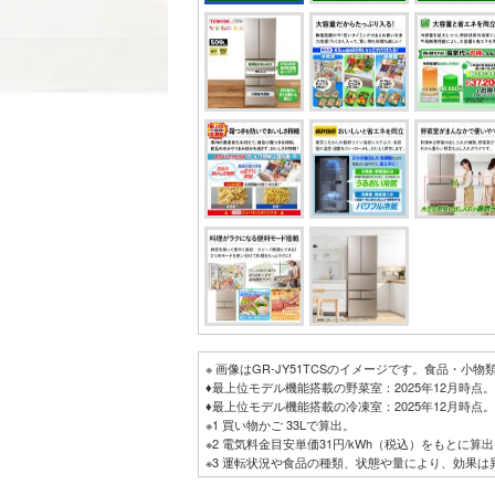
※ 画像はGR-JY51TCSのイメージです。食品・小
♦最上位モデル機能搭載の野菜室：2025年12月時点。
♦最上位モデル機能搭載の冷凍室：2025年12月時点。
※1 買い物かご 33Lで算出。
※2 電気料金目安単価31円/kWh（税込）をもとに
※3 運転状況や食品の種類、状態や量により、効果
※4 ミストチャージ非搭載：2016年度商品GR-K60