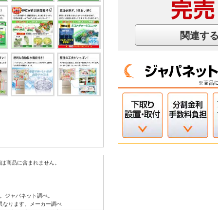
関連す
物類は商品に含まれません。
算出。ジャパネット調べ。
は異なります。メーカー調べ
0FWX「新鮮 摘みたて野菜室」。ミストチャ