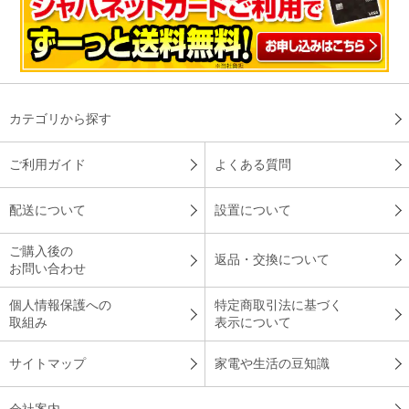
見た目と機能で選びました！猫の毛を吸ってくれて助かってい
ます。見た目も黒でかっこいいし、夜電気を消したら勝手に暗
くなってくれて気になりません。
（
兵庫県
40代
F.N様
）
カテゴリから探す
※
「お客様の声」は実際にご購入されたお客様からのご意見を掲載しておりま
ご利用ガイド
よくある質問
す。
※
商品により、同一シリーズをご購入された方の声を含みます。
配送について
設置について
ご購入後の
返品・交換について
お問い合わせ
個人情報保護への
特定商取引法に基づく
取組み
表示について
サイトマップ
家電や生活の豆知識
会社案内