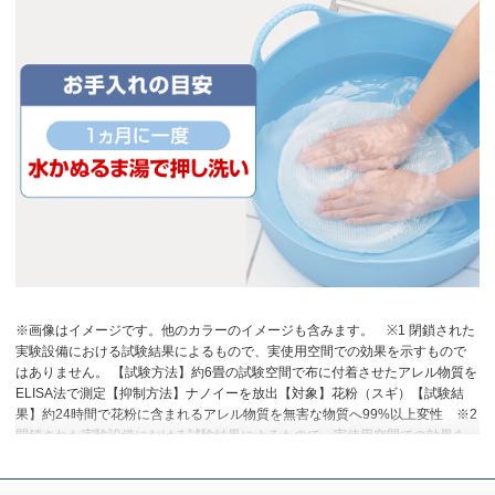
※画像はイメージです。他のカラーのイメージも含みます。
※1 閉鎖された
実験設備における試験結果によるもので、実使用空間での効果を示すもので
はありません。 【試験方法】約6畳の試験空間で布に付着させたアレル物質を
ELISA法で測定【抑制方法】ナノイーを放出【対象】花粉（スギ）【試験結
果】約24時間で花粉に含まれるアレル物質を無害な物質へ99%以上変性
※2
閉鎖された実験設備における試験結果によるもので、実使用空間での効果を
示すものではありません。 【試験条件】約18畳の試験空間で花粉相当の粉じ
んの集じん量比率を比較【運転モード】19年発売F-VXS70：花粉撃退運転