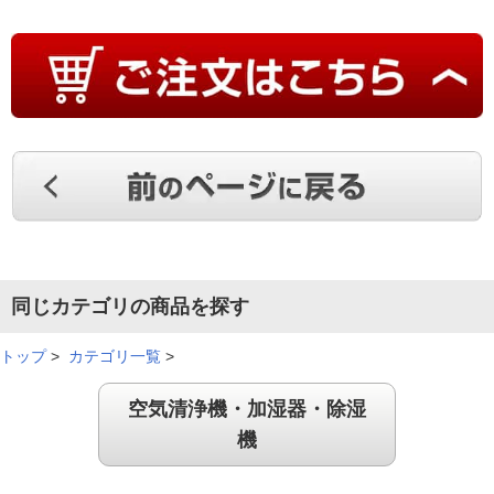
（
北海道
60代
O.S様
）
とても静かで良い！
とても静かで良いです。花粉の時期なので活躍に期待していま
す。見た目もいいので部屋にあってます。
（
福岡県
40代
T.F様
）
下の方からきれいな空気が出る
同じカテゴリの商品を探す
トップ
>
カテゴリ一覧
>
下の方からきれいな空気が出るので赤ちゃんに優しいし、部屋
空気清浄機・加湿器・除湿
全体にきれいな空気が行き届きます。
機
（
茨城県
50代
Y.M様
）