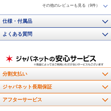
姪っ子のために購入
その他のレビューも見る（9件）
仕様・付属品
姪っ子が子供ができたので出産の前に購入しました。花粉が苦
よくある質問
手なこともあって、使って良かったみたいです。夏すぎの出産
なので、加湿機つきを購入して良かったです。
（
福岡県
40代
S.Y様
）
前と横から汚れた空気を吸引
分割支払い
ジャパネット長期保証
リフォームをきっかけに準備した。細かな粉塵も取れてて安
心。汚れた空気を前と横から吸い込むのが良い。他の商品は後
ろから吸い込むのが多くて、そうすると壁側が汚れるので嫌だ
アフターサービス
ったので。