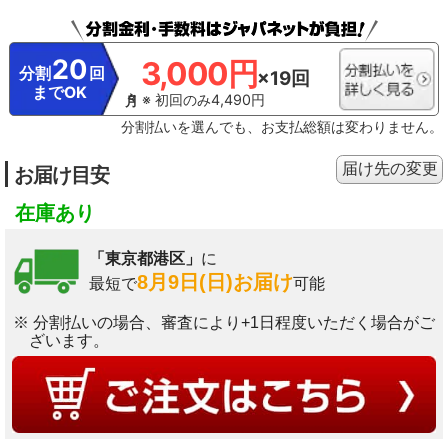
20
3,000円
分割
回
×19回
までOK
※ 初回のみ4,490円
分割払いを選んでも、お支払総額は変わりません。
届け先の変更
お届け目安
在庫あり
「東京都港区」
に
8月9日(日)お届け
最短で
可能
※ 分割払いの場合、審査により+1日程度いただく場合がご
ざいます。