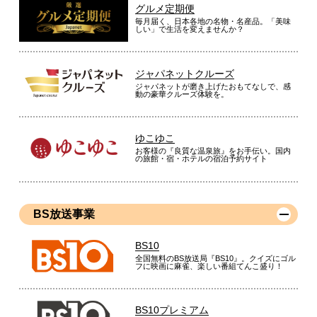
グルメ定期便
毎月届く、日本各地の名物・名産品。「美味
しい」で生活を変えませんか？
ジャパネットクルーズ
ジャパネットが磨き上げたおもてなしで、感
動の豪華クルーズ体験を。
ゆこゆこ
お客様の『良質な温泉旅』をお手伝い。国内
の旅館・宿・ホテルの宿泊予約サイト
BS放送事業
BS10
全国無料のBS放送局『BS10』。クイズにゴル
フに映画に麻雀、楽しい番組てんこ盛り！
BS10プレミアム