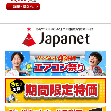
円
(税込)
壁に寄せられる所がいい！
音が静かで、前面から吸引してくれるので壁に寄せられる所が
いいです。センサ－の反応も申し分ないです。
（
兵庫県
50代
O.T様
）
赤ちゃんがいる部屋も安心！
娘夫婦のお祝いで購入しました。赤ちゃんがいる部屋で使用し
ていて、安心して育てられると大変喜んでくれました。
（
福岡県
50代
I.F様
）
見た目と機能で選びました