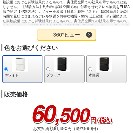
験設備における試験結果によるもので、実使用空間での効果を示すものではあ
りません。 【試験方法】約6畳の試験空間で布に付着させたアレル物質をELISA
法で測定【抑制方法】ナノイーを放出【対象】花粉（スギ）【試験結果】約24
時間で花粉に含まれるアレル物質を無害な物質へ99%以上変性
※2 閉鎖され
た実験設備における試験結果によるもので、実使用空間での効果を示すもので
はありません。 【試験条件】約18畳の試験空間で花粉相当の粉じんの集じん量
比率を比較【運転モード】19年発売F-VXS70：花粉撃退運転［標準］、本製
360°ビュー
品：自動運転モード［花粉］【試果】F-VXS70 0.13個/mg、F-VXW70 0.23
個/mg
※3 密閉空間における試験結果であり、実使用空間での実証結果ではな
い。
※4 室内温度20℃、湿度30％の環境における加湿量
※5 メーカー独自の
色をお選びください
試験条件による評価。加湿「強」モードの場合72分、お急ぎ加湿モードの場合
60分
※6 「フュージョン」素材採用加湿フィルターは、旭化成株式会社とパナ
ソニック株式会社との共同開発により完成したフィルターです。
ホワイト
ブラック
木目調
販売価格
60
,500
円
（税込）
お支払総額61,490円（送料990円）