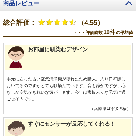
［標準］、本製品：自動運転モード［花粉］【試果】F-VXS70 0.13個/mg、F-
商品レビュー
VXW70 0.23個/mg
※3 密閉空間における試験結果であり、実使用空間での
実証結果ではない。
※4 室内温度20℃、湿度30％の環境における加湿量
※5 メーカー独自の試験条件による評価。加湿「強」モードの場合72分、お急
総合評価：
（4.55）
ぎ加湿モードの場合60分
※6 「フュージョン」素材採用加湿フィルターは、
旭化成株式会社とパナソニック株式会社との共同開発により完成したフィル
18件
・・・評価総数
の平均値
ターです。
お部屋に馴染むデザイン
手元にあった古い空気清浄機が壊れたため購入。入り口壁際に
おいてるのですがとても馴染んでいます。音も静かですが、心
なしか空気がきれいな気がします。今年は家族みんな元気に過
ごせそうです。
（
兵庫県
40代
K.S様
）
すぐにセンサーが反応してくれる！