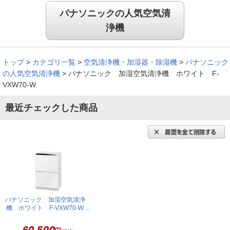
「空気が変わった！」と感じました！
パナソニックの人気空気清
浄機
トップ
>
カテゴリ一覧
>
空気清浄機・加湿器・除湿機
>
パナソニック
パワフルに吸い込んでくれて、部屋のニオイが気にならなくな
の人気空気清浄機
>
パナソニック 加湿空気清浄機 ホワイト F-
りました。電源を入れたその日から「空気が変わった！」と感
VXW70-W
じました。あの感動は忘れられない。
（
東京都
50代
K.M様
）
最近チェックした商品
パネル表示が大きくて見やすい
フィルター交換が１０年後で良いところが気に入った。お手入
れが簡単。夜間など、活動していない時間帯を自動で感知し、
動作を調整するところはすごいと思う。パネル表示も大きくて
パナソニック 加湿空気清浄
見やすい。ただ、もう少し横幅が短いと嬉しい。
機 ホワイト F-VXW70-W
（
兵庫県
50代
T.K様
）
60,500