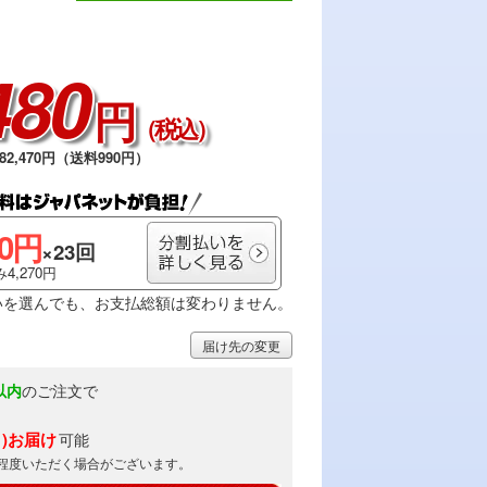
480
円
（税込）
2,470円（送料990円）
00円
×23回
4,270円
いを選んでも、お支払総額は変わりません。
届け先の変更
以内
のご注文で
月)お届け
可能
日程度いただく場合がございます。