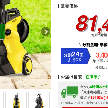
販売価格
81
,
お支払総額 8
24
3,4
分割
回
までOK
※ 初回のみ
分割払
お届け目安
今から
6時間22分
「東京都港区」
に
8月10日(
最短で
※ 分割払いの場合、審査により+1