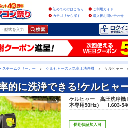
初めての方はこちら
ご利用ガイド
カテゴリから探す
購入後お問い合わせ
・スチームクリーナー
>
ケルヒャーの人気高圧洗浄機
>
ケルヒャー 
率的に洗浄できる!ケルヒャ
ケルヒャー 高圧洗浄機 
1 / 9
本専用50Hz） 1.603-540
長期保証加入可