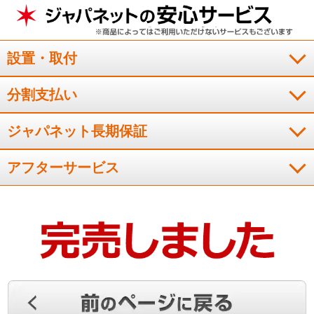
１４畳なので余裕の運転、そして８６歳の父でもリモコンがシ
ンプルでわかりやすく、正解でした。
設置・取付
（
徳島県
60代
K.Y様
）
分割支払い
※
「お客様の声」は実際にご購入されたお客様からのご意見を掲載しておりま
す。
※
商品により、同一シリーズをご購入された方の声を含みます。
ジャパネット長期保証
アフターサービス