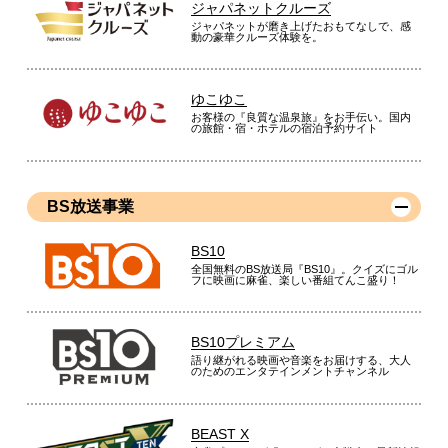
ジャパネットクルーズ
ジャパネットが磨き上げたおもてなしで、感
動の豪華クルーズ体験を。
ゆこゆこ
お客様の『良質な温泉旅』をお手伝い。国内
の旅館・宿・ホテルの宿泊予約サイト
BS放送事業
BS10
全国無料のBS放送局『BS10』。クイズにゴル
フに映画に麻雀、楽しい番組てんこ盛り！
BS10プレミアム
語り継がれる映画や音楽をお届けする、大人
のためのエンタテインメントチャンネル
BEAST X