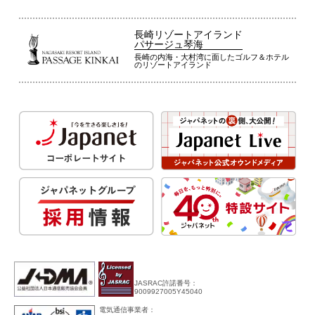
長崎リゾートアイランド
パサージュ琴海
長崎の内海・大村湾に面したゴルフ＆ホテル
のリゾートアイランド
JASRAC許諾番号：
9009927005Y45040
電気通信事業者：