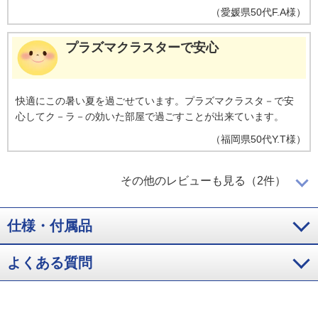
（
愛媛県
50代
F.A様
）
プラズマクラスターで安心
快適にこの暑い夏を過ごせています。プラズマクラスタ－で安
心してク－ラ－の効いた部屋で過ごすことが出来ています。
（
福岡県
50代
Y.T様
）
部屋干しがすぐ乾いて嬉しいです
その他のレビューも見る（2件）
仕様・付属品
部屋干しの風量が強く割と直ぐに乾いて嬉しいです。冷房機能
も以前の物より効きが良い気がします。
よくある質問
（
神奈川県
40代
T.J様
）
リモコンがシンプルでわかりやすい