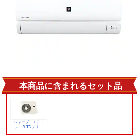
本商品に含まれるセット品
シャープ エアコ
ン R-TDシリー
ズ 室外機 AU-
R40TDY