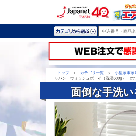
トップ
>
カテゴリ一覧
>
小型家事家
ャパン ウォッシュボーイ（洗濯600g） ホワイ
面倒な手洗い