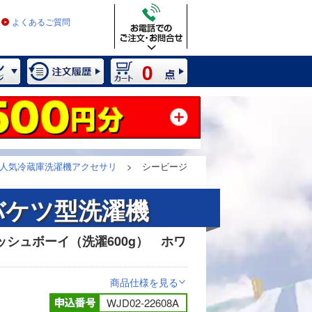
よくあるご質問
0
人気冷蔵庫洗濯機アクセサリ
>
シービージ
バケツ型洗濯機
シュボーイ（洗濯600g） ホワ
2 / 11
商品仕様を見る
>
WJD02-22608A