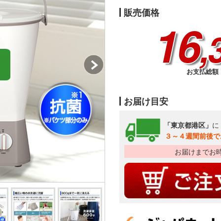
販売価格
16
,
お支払総額 1
お届け目安
「東京都港区」
に
３～４週間前後で
お届けまでお