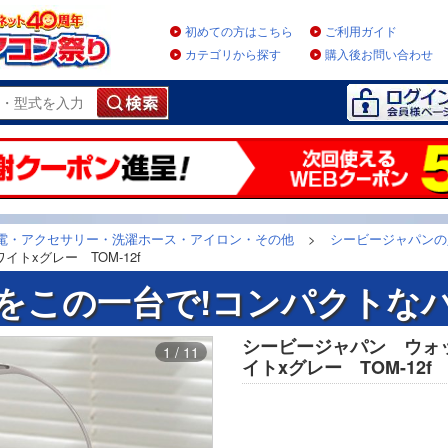
初めての方はこちら
ご利用ガイド
カテゴリから探す
購入後お問い合わせ
電・アクセサリー・洗濯ホース・アイロン・その他
>
シービージャパンの
トxグレー TOM-12f
をこの一台で!コンパクトな
シービージャパン ウォッ
1 / 11
イトxグレー TOM-12f