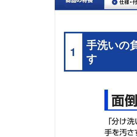
手洗いの
1
す