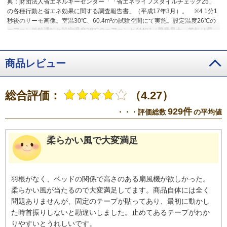
典：財団法人省エネルギーセンター「「省エネライフスタイルチェック25」
の各種行動と省エネ効果に関する調査報告書」（平成17年3月）。
※4 1分1
秒後のサーモ画像。室温30℃、60.4m³の試験空間にて実施。設定温度26℃の
エアコン単独運転と設定温度28℃のエアコンとAM07（風量最大、首振り運
転）併用運転。
※5 15分後のサーモ画像。室温30℃、60.4m³の試験空間に
て実施。設定温度26℃のエアコン単独運転と設定温度28℃のエアコンと
AM07（風量最大、首振り運転）併用運転。
※6 電気料金目安単価31
商品レビュー
円/kWh（税込）をもとにジャパネットで算出。風量最小（風量1）で首振りオ
フの場合約0.2円/h、風量最大（風量10）で首振りオフの場合約1.7円/h。
※7 閉鎖された実験設備における試験結果によるもので、実使用空間での効果
総合評価：
（4.27）
を示すものではありません。試験方法：温度20℃・相対湿度50％の19m³試験
空間で①本製品を涼風モード（最大風量、首振り90度）で洗濯物に直風が当
929件
・・・評価総数
の平均値
たるように設置②同じ試験空間で直風が当たらないよう調整し洗濯物を設
置。①と②の洗濯物の乾く速さ（時間）を重量を基準に比較。結果：本製品
を使用した方が3倍速く乾いた。
柔らかい風で大変満足
羽根がなく、ベッドの関係で高さのある扇風機が欲しかった。
柔らかい風が当たるので大変満足してます。商品自体には全く
問題ありませんが、固定のテープが貼ってあり、最初に動かし
た時首振りしないと勘違いしました。止めてあるテープがわか
りやすいとうれしいです。