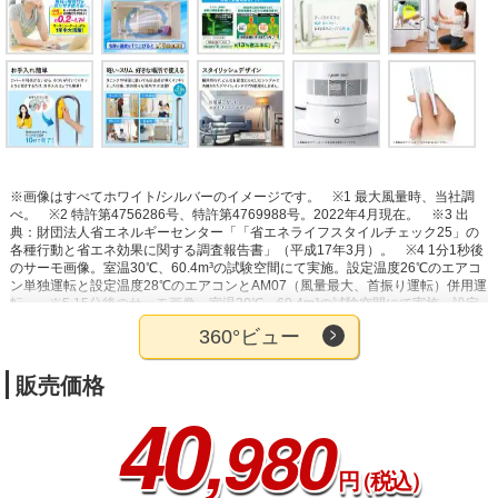
※画像はすべてホワイト/シルバーのイメージです。
※1 最大風量時、当社調
べ。
※2 特許第4756286号、特許第4769988号。2022年4月現在。
※3 出
典：財団法人省エネルギーセンター「「省エネライフスタイルチェック25」の
各種行動と省エネ効果に関する調査報告書」（平成17年3月）。
※4 1分1秒後
のサーモ画像。室温30℃、60.4m³の試験空間にて実施。設定温度26℃のエアコ
ン単独運転と設定温度28℃のエアコンとAM07（風量最大、首振り運転）併用運
転。
※5 15分後のサーモ画像。室温30℃、60.4m³の試験空間にて実施。設定
温度26℃のエアコン単独運転と設定温度28℃のエアコンとAM07（風量最大、
360°ビュー
首振り運転）併用運転。
※6 電気料金目安単価31円/kWh（税込）をもとにジ
ャパネットで算出。風量最小（風量1）で首振りオフの場合約0.2円/h、風量最
大（風量10）で首振りオフの場合約1.7円/h。
※7 閉鎖された実験設備におけ
販売価格
る試験結果によるもので、実使用空間での効果を示すものではありません。試
40
験方法：温度20℃・相対湿度50％の19m³試験空間で①本製品を涼風モード（最
,980
大風量、首振り90度）で洗濯物に直風が当たるように設置②同じ試験空間で直
風が当たらないよう調整し洗濯物を設置。①と②の洗濯物の乾く速さ（時間）
を重量を基準に比較。結果：本製品を使用した方が3倍速く乾いた。
円
（税込）