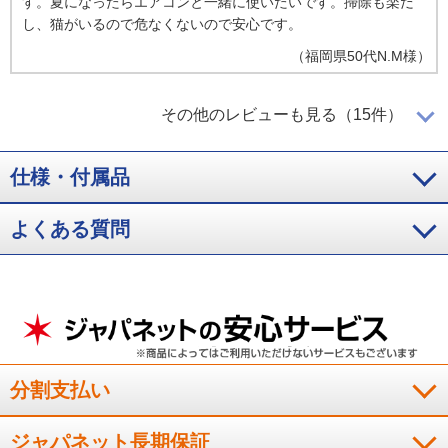
す。夏になったらエアコンと一緒に使いたいです。掃除も楽だ
し、猫がいるので危なくないので安心です。
（
福岡県
50代
N.M様
）
掃除がしやすいのがとても良い
その他のレビューも見る（15件）
仕様・付属品
やはり羽根が無いことで安全だし、掃除がしやすいことが大変
良いと思っています。充分な風力がありますし、風の質も良い
と思います。
よくある質問
（
福岡県
60代
K.T様
）
本体が軽く、掃除がしやすい
風が柔らかい感じがする。本体が軽い。掃除がしやすい。
分割支払い
（
東京都
50代
H.T様
）
ジャパネット長期保証