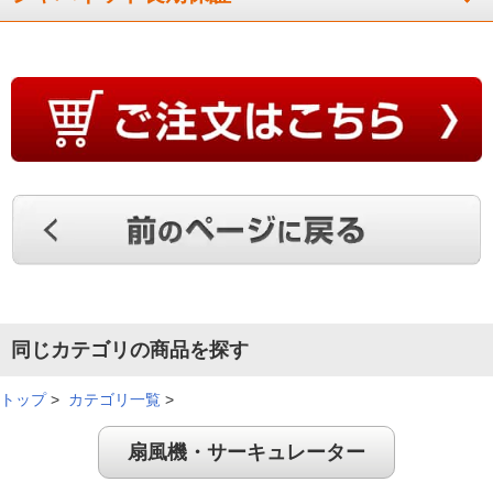
遠くまで風が届く
さすがダイソンの羽根なし扇風機、遠くまで風が届きびっくり
です。風量調整も細かくとても使いやすいです。静かで心地よ
い風です。
（
新潟県
60代
H.Y様
）
とてもお洒落で、静か
同じカテゴリの商品を探す
とてもお洒落で、静かです。風も自然な感じで満足していま
す。
トップ
>
カテゴリ一覧
>
（
岡山県
60代
I.R様
）
扇風機・サーキュレーター
デザインはシンプルで子どもにも安全