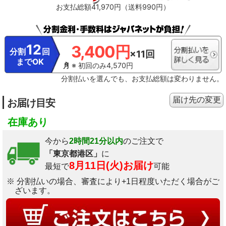
お支払総額41,970円（送料990円）
12
3,400円
分割
回
×11回
までOK
※ 初回のみ4,570円
分割払いを選んでも、お支払総額は変わりません。
届け先の変更
お届け目安
在庫あり
今から
2時間21分以内
のご注文で
「東京都港区」
に
8月11日(火)お届け
最短で
可能
※ 分割払いの場合、審査により+1日程度いただく場合がご
ざいます。