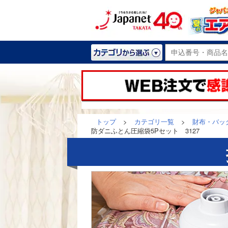
トップ
>
カテゴリ一覧
>
財布・バッ
防ダニふとん圧縮袋5Pセット 3127