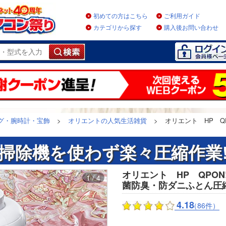
初めての方はこちら
ご利用ガイド
カテゴリから探す
購入後お問い合わせ
グ・腕時計・宝飾
>
オリエントの人気生活雑貨
>
オリエント HP Q
掃除機を使わず楽々圧縮作業
オリエント HP QPO
1 / 4
菌防臭・防ダニふとん圧縮
4.18
（86件）