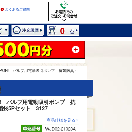
よくあるご質問
0
PON! バルブ用電動吸引ポンプ 抗菌防臭・
!
N! バルブ用電動吸引ポンプ 抗
2 / 4
袋5Pセット 3127
商品仕様を見る
>
WJD02-21023A