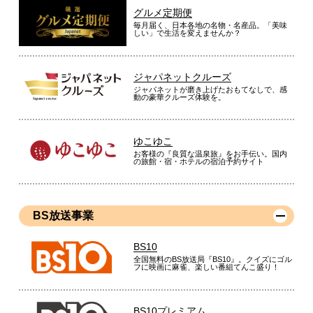
グルメ定期便
毎月届く、日本各地の名物・名産品。「美味
しい」で生活を変えませんか？
ジャパネットクルーズ
ジャパネットが磨き上げたおもてなしで、感
動の豪華クルーズ体験を。
ゆこゆこ
お客様の『良質な温泉旅』をお手伝い。国内
の旅館・宿・ホテルの宿泊予約サイト
BS放送事業
BS10
全国無料のBS放送局『BS10』。クイズにゴル
フに映画に麻雀、楽しい番組てんこ盛り！
BS10プレミアム