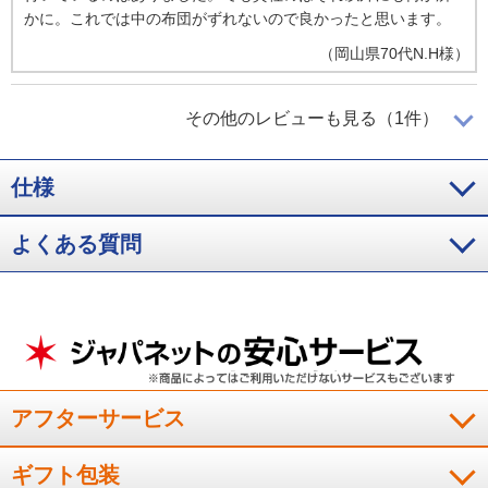
かに。これでは中の布団がずれないので良かったと思います。
（
岡山県
70代
N.H様
）
両側のチャックが便利！
その他のレビューも見る（1件）
仕様
両側のチャックがあき、変えやすい。
よくある質問
（
香川県
50代
M.T様
）
※
「お客様の声」は実際にご購入されたお客様からのご意見を掲載しておりま
す。
※
商品により、同一シリーズをご購入された方の声を含みます。
アフターサービス
ギフト包装