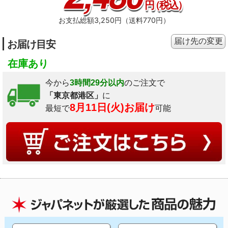
円
（税込）
お支払総額3,250円（送料770円）
届け先の変更
お届け目安
在庫あり
今から
3時間29分以内
のご注文で
「東京都港区」
に
8月11日(火)お届け
最短で
可能