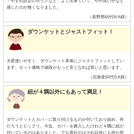
－やずれ防止のホックなど、よく出来ていて、やや高いかなと
感じたのが無くなりました。
（
長野県
60代
N.A様
）
ダウンケットとジャストフィット！
大変使いやすく、ダウンケット本体にジャストフィットしてい
ます。セット価格で値段がもっと安くなれば良いと思います。
（
北海道
50代
S.K様
）
紐が４隅以外にもあって満足！
ダウンケットとカバ－に取り付けるものが付いており始め、何
だろうとビックリ。今迄、カバ－を購入したけれど４隅に紐が
付いているのはありました。でも貴社のはそれ以外にも何か所