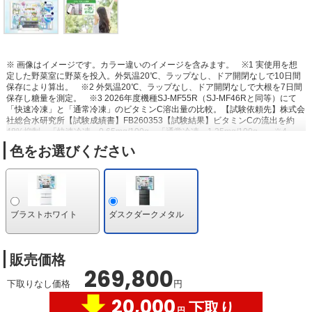
※ 画像はイメージです。カラー違いのイメージを含みます。
※1 実使用を想
定した野菜室に野菜を投入。外気温20℃、ラップなし、ドア開閉なしで10日間
保存により算出。
※2 外気温20℃、ラップなし、ドア開閉なしで大根を7日間
保存し糖量を測定。
※3 2026年度機種SJ-MF55R（SJ-MF46Rと同等）にて
「快速冷凍」と「通常冷凍」のビタミンC溶出量の比較。【試験依頼先】株式会
社総合水研究所【試験成績書】FB260353【試験結果】ビタミンCの流出を約
48%抑制。「快速冷凍」0.65mg/100g、「通常冷凍」1.25mg/100g。
※4
「快速冷凍」と「通常冷凍」のビタミンC溶出量の比較【結果】「快速冷凍」
色をお選びください
0.65mg/100g「通常冷凍」1.25mg/100g。
※5 2026年度機種SJ-MF55R（SJ-
MF46Rと同等）にて通常冷凍と新鮮冷凍の霜付き状態をメーカー試験にて比
較。ドア開閉ありで1ヶ月保存。食品の種類や状態などにより効果は異なりま
す。
※6 実機での実証結果ではありません。【試験方法】1000Lボックス内に
プラズマクラスターイオンを放出後、浮遊菌を採取し生菌数を測定（プラズマ
クラスターイオン濃度：ダクト内200,000個/cm3）【試験対象】1種の浮遊菌
ブラストホワイト
ダスクダークメタル
【対象場所】冷蔵室内【結果】約73分で除去率99%以上。食中毒などの予防を
保証するものではありません。
※7 実機での実証結果ではありません。【試験
方法】100Lボックス内に菌を塗布した寒天培地を配置し、プラズマクラスター
イオン放出6日後の生菌数を測定（プラズマクラスターイオン濃度：50,000
販売価格
個/cm³）【対象場所】冷蔵室内【結果】6日間で除去率99%以上。食中毒などの
269,800
予防を保証するものではありません。
※8 つないでもっと節電ON（自動製氷
下取りなし価格
円
一時停止モード時）と通常運転（自動製氷運転時）の比較。電力消費を抑えた
20,000
運転をするために食品保存に影響を及ぼさない範囲で庫内温度を約2～3℃高め
下取り
円
に設定する。設定温度「中」、新鮮冷凍「切」、周囲温度35℃、ドア開閉なし