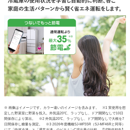
※ 画像はイメージです。カラー違いのイメージを含みます。
※1 実使用を想
定した野菜室に野菜を投入。外気温20℃、ラップなし、ドア開閉なしで10日
間保存により算出。
※2 外気温20℃、ラップなし、ドア開閉なしで大根を7
日間保存し糖量を測定。
※3 2026年度機種SJ-MF55R（SJ-MF46Rと同等）
にて「快速冷凍」と「通常冷凍」のビタミンC溶出量の比較。【試験依頼先】