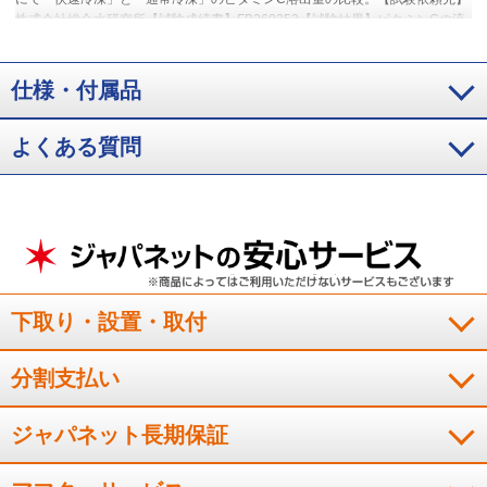
株式会社総合水研究所【試験成績書】FB260353【試験結果】ビタミンCの流
出を約48%抑制。「快速冷凍」0.65mg/100g、「通常冷凍」1.25mg/100g。
※4 「快速冷凍」と「通常冷凍」のビタミンC溶出量の比較【結果】「快速冷
凍」0.65mg/100g「通常冷凍」1.25mg/100g。
※5 2026年度機種SJ-
仕様・付属品
MF55R（SJ-MF46Rと同等）にて通常冷凍と新鮮冷凍の霜付き状態をメーカ
ー試験にて比較。ドア開閉ありで1ヶ月保存。食品の種類や状態などにより効
よくある質問
果は異なります。
※6 実機での実証結果ではありません。【試験方法】
1000Lボックス内にプラズマクラスターイオンを放出後、浮遊菌を採取し生菌
数を測定（プラズマクラスターイオン濃度：ダクト内200,000個/cm3）【試験
対象】1種の浮遊菌【対象場所】冷蔵室内【結果】約73分で除去率99%以上。
食中毒などの予防を保証するものではありません。
※7 実機での実証結果で
はありません。【試験方法】100Lボックス内に菌を塗布した寒天培地を配置
し、プラズマクラスターイオン放出6日後の生菌数を測定（プラズマクラスタ
ーイオン濃度：50,000個/cm³）【対象場所】冷蔵室内【結果】6日間で除去率
99%以上。食中毒などの予防を保証するものではありません。
※8 つないで
下取り・設置・取付
もっと節電ON（自動製氷一時停止モード時）と通常運転（自動製氷運転時）
の比較。電力消費を抑えた運転をするために食品保存に影響を及ぼさない範
囲で庫内温度を約2～3℃高めに設定する。設定温度「中」、新鮮冷凍
分割支払い
「切」、周囲温度35℃、ドア開閉なしでの1日当たりの消費電力量から算出。
通常運転：1.549kWh→つないでもっと節電ON：0.981kWh
ジャパネット長期保証