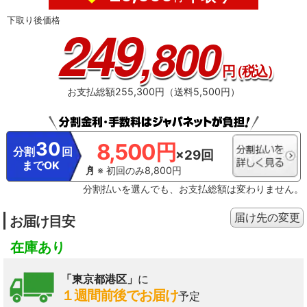
での1日当たりの消費電力量から算出。通常運転：1.549kWh→つないでもっと
下取り後価格
節電ON：0.981kWh
249
,800
円
（税込）
お支払総額255,300円（送料5,500円）
30
8,500円
分割
回
×29回
までOK
※ 初回のみ8,800円
分割払いを選んでも、お支払総額は変わりません。
届け先の変更
お届け目安
在庫あり
「東京都港区」
に
１週間前後でお届け
予定