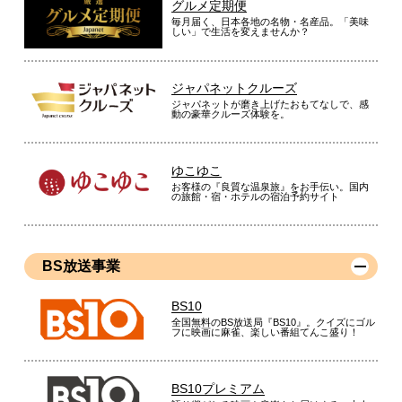
グルメ定期便
毎月届く、日本各地の名物・名産品。「美味
しい」で生活を変えませんか？
ジャパネットクルーズ
ジャパネットが磨き上げたおもてなしで、感
動の豪華クルーズ体験を。
ゆこゆこ
お客様の『良質な温泉旅』をお手伝い。国内
の旅館・宿・ホテルの宿泊予約サイト
BS放送事業
BS10
全国無料のBS放送局『BS10』。クイズにゴル
フに映画に麻雀、楽しい番組てんこ盛り！
BS10プレミアム