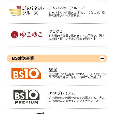
ジャパネットクルーズ
ジャパネットが磨き上げたおもてなしで、感
動の豪華クルーズ体験を。
ゆこゆこ
お客様の『良質な温泉旅』をお手伝い。国内
の旅館・宿・ホテルの宿泊予約サイト
BS放送事業
BS10
全国無料のBS放送局『BS10』。クイズにゴル
フに映画に麻雀、楽しい番組てんこ盛り！
BS10プレミアム
語り継がれる映画や音楽をお届けする、大人
のためのエンタテインメントチャンネル