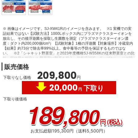
※ 画像はイメージです。SJ-XW41Rのイメージを含みます。
※1 実機での実
証結果ではない【試験方法】1000Lボックス内にプラズマクラスターイオンを
放出し、その後浮遊菌を採取し生菌数を測定（プラズマクラスターイオン濃
度：ダクト内200,000個/cm³）【試験対象】1種の浮遊菌【対象場所】冷蔵室内
【結果】約73分で除去率99%以上。食中毒等の予防を保証するものではな
い。
※2「シャキット野菜室」と2023年度機種SJ-W358Kの従来野菜室との比
較。実使用を想定した野菜室に野菜を投入。外気温20℃、ラップなし、ドア開
閉なしで7日間保存にて算出。
※3 低温新鮮モード時の「シャキット野菜室」
販売価格
の試験結果より算出。ラップなし、ドア開閉なしでニンジンを7日間保存し、糖
209,800
量を測定。
※4 冷凍保存1週間後、室温解凍した場合の2017年度機種SJ-
下取りなし価格
円
GX55D（SJ-XW41Rと同等）とメーカー2015年度機種SJ-PF47Bとのメーカー
試験比較。食材の種類・状態・解凍方法などにより効果は異なります。
20,000
下取り
円
下取り後価格
189
,800
円
（税込）
お支払総額195,300円（送料5,500円）