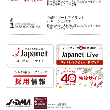
日本初！サッカースタジアムビューホテルで
特別な感動とくつろぎを。
長崎リゾートアイランド
パサージュ琴海
長崎の内海・大村湾に面したゴルフ＆ホテル
のリゾートアイランド
JASRAC許諾番号：
9009927005Y45040