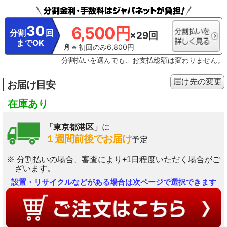
30
6,500円
分割
回
×29回
までOK
※ 初回のみ6,800円
分割払いを選んでも、お支払総額は変わりません。
届け先の変更
お届け目安
在庫あり
「東京都港区」
に
１週間前後でお届け
予定
※ 分割払いの場合、審査により+1日程度いただく場合がご
ざいます。
設置・リサイクルなどがある場合は次ページで選択できます