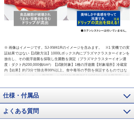
※ 画像はイメージです。SJ-XW41Rのイメージを含みます。
※1 実機での実
証結果ではない【試験方法】1000Lボックス内にプラズマクラスターイオンを
放出し、その後浮遊菌を採取し生菌数を測定（プラズマクラスターイオン濃
度：ダクト内200,000個/cm³）【試験対象】1種の浮遊菌【対象場所】冷蔵室
内【結果】約73分で除去率99%以上。食中毒等の予防を保証するものではな
い。
※2「シャキット野菜室」と2023年度機種SJ-W358Kの従来野菜室との
比較。実使用を想定した野菜室に野菜を投入。外気温20℃、ラップなし、ド
ア開閉なしで7日間保存にて算出。
※3 低温新鮮モード時の「シャキット野
菜室」の試験結果より算出。ラップなし、ドア開閉なしでニンジンを7日間保
仕様・付属品
存し、糖量を測定。
※4 冷凍保存1週間後、室温解凍した場合の2017年度機
種SJ-GX55D（SJ-XW41Rと同等）とメーカー2015年度機種SJ-PF47Bとのメ
よくある質問
ーカー試験比較。食材の種類・状態・解凍方法などにより効果は異なりま
す。