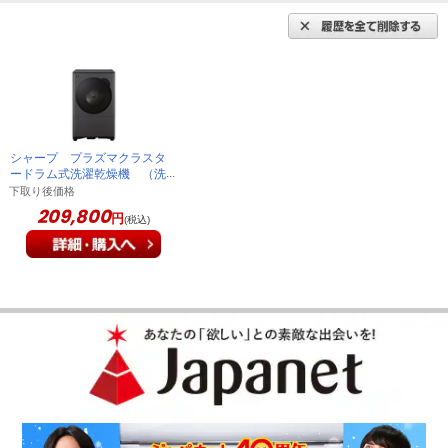
シャープ プラズマクラスタ
ードラム式洗濯乾燥機 （洗
濯8kg／乾燥4kg） 左開
下取り後価格
き グレイングレー ES-
209,800
円
(税込)
8XS1-HL