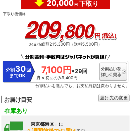
20,000
下取り
円
下取り後価格
209
,800
円
（税込）
お支払総額215,300円（送料5,500円）
30
7,100円
分割
回
×29回
までOK
※ 初回のみ9,400円
分割払いを選んでも、お支払総額は変わりません。
届け先の変更
お届け目安
在庫あり
「東京都港区」
に