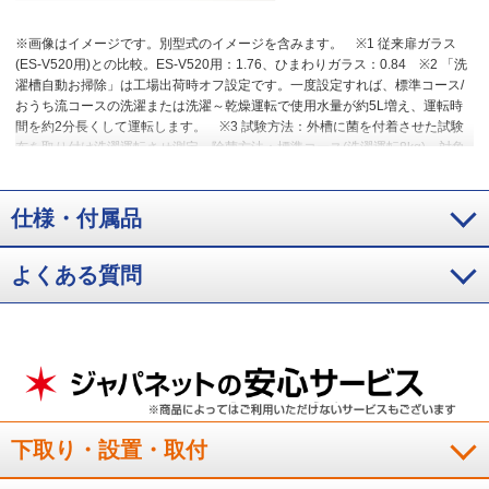
※画像はイメージです。別型式のイメージを含みます。
※1 従来扉ガラス
(ES-V520用)との比較。ES-V520用：1.76、ひまわりガラス：0.84
※2 「洗
濯槽自動お掃除」は工場出荷時オフ設定です。一度設定すれば、標準コース/
おうち流コースの洗濯または洗濯～乾燥運転で使用水量が約5L増え、運転時
間を約2分長くして運転します。
※3 試験方法：外槽に菌を付着させた試験
布を取り付け洗濯運転させ測定、除菌方法：標準コース(洗濯運転8kg)、対象
部分：外槽(水槽前、水槽後ろ、ドラム)、結果：99%以上抑制。
仕様・付属品
よくある質問
下取り・設置・取付