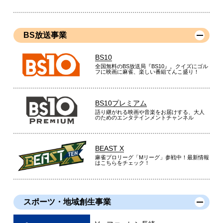
BS放送事業
BS10
全国無料のBS放送局『BS10』。クイズにゴル
フに映画に麻雀、楽しい番組てんこ盛り！
BS10プレミアム
語り継がれる映画や音楽をお届けする、大人
のためのエンタテインメントチャンネル
BEAST X
麻雀プロリーグ「Mリーグ」参戦中！最新情報
はこちらをチェック！
スポーツ・地域創生事業