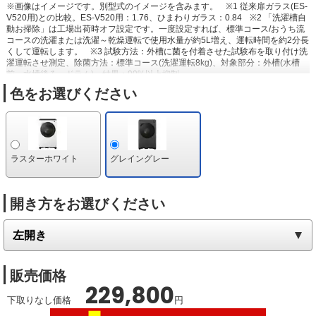
※画像はイメージです。別型式のイメージを含みます。
※1 従来扉ガラス(ES-
V520用)との比較。ES-V520用：1.76、ひまわりガラス：0.84
※2 「洗濯槽自
動お掃除」は工場出荷時オフ設定です。一度設定すれば、標準コース/おうち流
コースの洗濯または洗濯～乾燥運転で使用水量が約5L増え、運転時間を約2分長
くして運転します。
※3 試験方法：外槽に菌を付着させた試験布を取り付け洗
濯運転させ測定、除菌方法：標準コース(洗濯運転8kg)、対象部分：外槽(水槽
前、水槽後ろ、ドラム)、結果：99%以上抑制。
色をお選びください
ラスターホワイト
グレイングレー
開き方をお選びください
販売価格
229,800
下取りなし価格
円