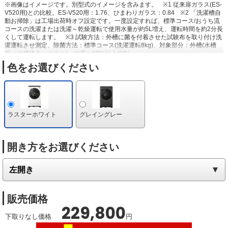
※画像はイメージです。別型式のイメージを含みます。
※1 従来扉ガラス(ES-
V520用)との比較。ES-V520用：1.76、ひまわりガラス：0.84
※2 「洗濯槽自
動お掃除」は工場出荷時オフ設定です。一度設定すれば、標準コース/おうち流
コースの洗濯または洗濯～乾燥運転で使用水量が約5L増え、運転時間を約2分長
くして運転します。
※3 試験方法：外槽に菌を付着させた試験布を取り付け洗
濯運転させ測定、除菌方法：標準コース(洗濯運転8kg)、対象部分：外槽(水槽
前、水槽後ろ、ドラム)、結果：99%以上抑制。
色をお選びください
ラスターホワイト
グレイングレー
開き方をお選びください
販売価格
229,800
下取りなし価格
円