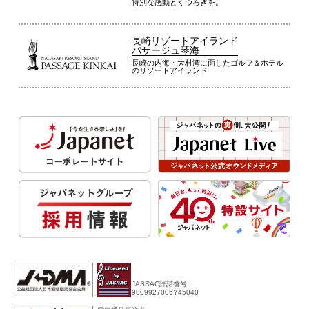
特別な感動とくつろぎを。
長崎リゾートアイランド
パサージュ琴海
長崎の内海・大村湾に面したゴルフ＆ホテル
のリゾートアイランド
JASRAC許諾番号：
9009927005Y45040