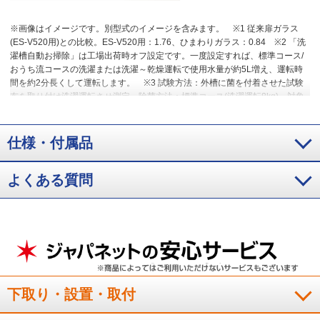
※画像はイメージです。別型式のイメージを含みます。
※1 従来扉ガラス
(ES-V520用)との比較。ES-V520用：1.76、ひまわりガラス：0.84
※2 「洗
濯槽自動お掃除」は工場出荷時オフ設定です。一度設定すれば、標準コース/
おうち流コースの洗濯または洗濯～乾燥運転で使用水量が約5L増え、運転時
間を約2分長くして運転します。
※3 試験方法：外槽に菌を付着させた試験
布を取り付け洗濯運転させ測定、除菌方法：標準コース(洗濯運転8kg)、対象
部分：外槽(水槽前、水槽後ろ、ドラム)、結果：99%以上抑制。
仕様・付属品
よくある質問
下取り・設置・取付