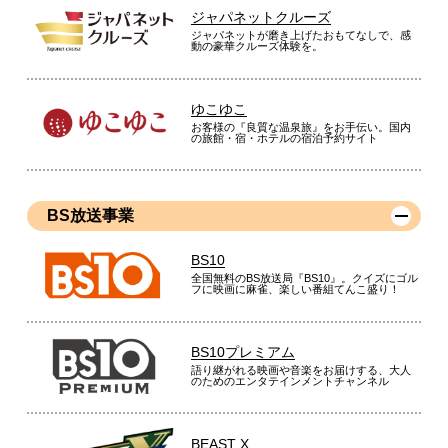
ジャパネットクルーズ
ジャパネットが磨き上げたおもてなしで、感
動の豪華クルーズ体験を。
ゆこゆこ
お客様の『良質な温泉旅』をお手伝い。国内
の旅館・宿・ホテルの宿泊予約サイト
BS放送事業
BS10
全国無料のBS放送局『BS10』。クイズにゴル
フに映画に麻雀、楽しい番組てんこ盛り！
BS10プレミアム
語り継がれる映画や音楽をお届けする、大人
のためのエンタテインメントチャンネル
BEAST X