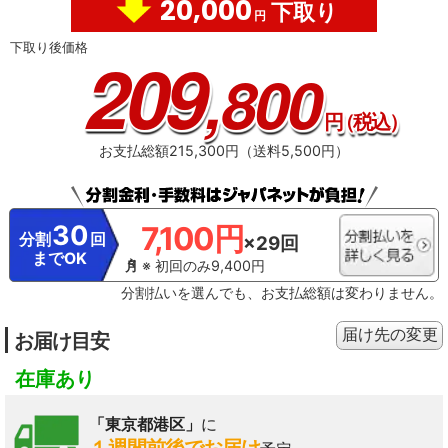
20,000
下取り
円
下取り後価格
209
,800
円
（税込）
お支払総額215,300円（送料5,500円）
30
7,100円
分割
回
×29回
までOK
※ 初回のみ9,400円
分割払いを選んでも、お支払総額は変わりません。
届け先の変更
お届け目安
在庫あり
「東京都港区」
に