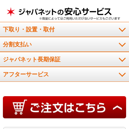
び、「おしゃれ着」コースでは、カビケア槽自動おそうじは行いません。
※7 乾燥フィルターは内蔵と補助の2種類で構成されています。内蔵の乾燥フ
ィルターを自動でお掃除します。
※8 AQW-D8A洗濯～乾燥4.5kg、1日1回
運転時。衣類の量・素材等により、糸くず等の量は異なります。メーカー調
べ。
下取り・設置・取付
分割支払い
ジャパネット長期保証
アフターサービス