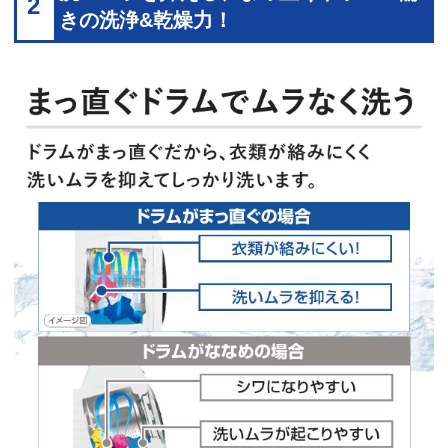
2
きの洗浄&乾燥力！