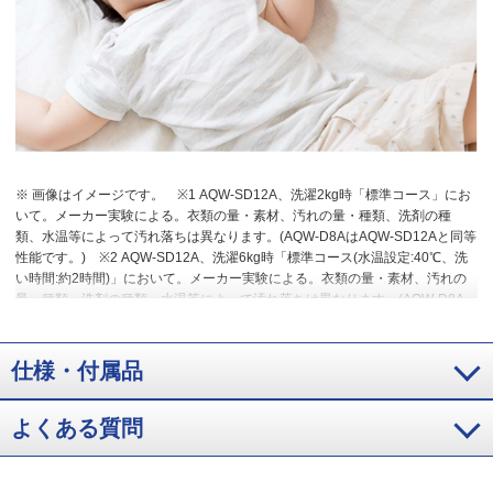
※ 画像はイメージです。
※1 AQW-SD12A、洗濯2kg時「標準コース」にお
いて。メーカー実験による。衣類の量・素材、汚れの量・種類、洗剤の種
類、水温等によって汚れ落ちは異なります。(AQW-D8AはAQW-SD12Aと同等
性能です。)
※2 AQW-SD12A、洗濯6kg時「標準コース(水温設定:40℃、洗
い時間:約2時間)」において。メーカー実験による。衣類の量・素材、汚れの
量・種類、洗剤の種類、水温等によって汚れ落ちは異なります。(AQW-D8A
はAQW-SD12Aと同等性能です。)
※3［試験方法］菌液付着試験布の生菌数
測定。［除菌方法］加温高温水による。［対象部分］ドラム内衣類。［試験
結果］菌の減少率99％以上。
※4 AQW-D8A、洗濯3.5kg時「標準コース」
仕様・付属品
後の吊り干し乾燥と、洗濯～乾燥3.5kg時「標準コース」において。メーカー
実験による。衣類の量・素材、一緒に乾燥するものの種類によって仕上がり
よくある質問
は異なります。
※5 ［試験方法］ドラム内および外槽に取り付けた菌液付着
プレートの生菌数測定。［除菌方法］カビケア槽自動おそうじによる。［対
象部分］ドラム内および外槽。［結果］菌減少率99％以上。
※6 購入時は
オフ設定。設定時は使用水量が約3L増えます。「乾燥」「脱水～乾燥」およ