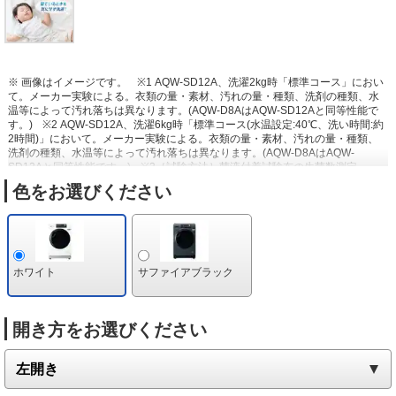
※ 画像はイメージです。
※1 AQW-SD12A、洗濯2kg時「標準コース」におい
て。メーカー実験による。衣類の量・素材、汚れの量・種類、洗剤の種類、水
温等によって汚れ落ちは異なります。(AQW-D8AはAQW-SD12Aと同等性能で
す。)
※2 AQW-SD12A、洗濯6kg時「標準コース(水温設定:40℃、洗い時間:約
2時間)」において。メーカー実験による。衣類の量・素材、汚れの量・種類、
洗剤の種類、水温等によって汚れ落ちは異なります。(AQW-D8AはAQW-
SD12Aと同等性能です。)
※3［試験方法］菌液付着試験布の生菌数測定。
［除菌方法］加温高温水による。［対象部分］ドラム内衣類。［試験結果］菌
色をお選びください
の減少率99％以上。
※4 AQW-D8A、洗濯3.5kg時「標準コース」後の吊り干
し乾燥と、洗濯～乾燥3.5kg時「標準コース」において。メーカー実験による。
衣類の量・素材、一緒に乾燥するものの種類によって仕上がりは異なります。
※5 ［試験方法］ドラム内および外槽に取り付けた菌液付着プレートの生菌数測
定。［除菌方法］カビケア槽自動おそうじによる。［対象部分］ドラム内およ
び外槽。［結果］菌減少率99％以上。
※6 購入時はオフ設定。設定時は使用
ホワイト
サファイアブラック
水量が約3L増えます。「乾燥」「脱水～乾燥」および、「おしゃれ着」コース
では、カビケア槽自動おそうじは行いません。
※7 乾燥フィルターは内蔵と補
助の2種類で構成されています。内蔵の乾燥フィルターを自動でお掃除しま
す。
※8 AQW-D8A洗濯～乾燥4.5kg、1日1回運転時。衣類の量・素材等によ
開き方をお選びください
り、糸くず等の量は異なります。メーカー調べ。