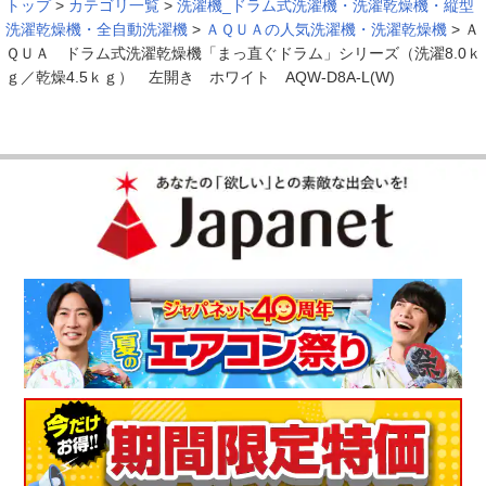
トップ
>
カテゴリ一覧
>
洗濯機_ドラム式洗濯機・洗濯乾燥機・縦型
洗濯乾燥機・全自動洗濯機
>
ＡＱＵＡの人気洗濯機・洗濯乾燥機
>
Ａ
ＱＵＡ ドラム式洗濯乾燥機「まっ直ぐドラム」シリーズ（洗濯8.0ｋ
ｇ／乾燥4.5ｋｇ） 左開き ホワイト AQW-D8A-L(W)