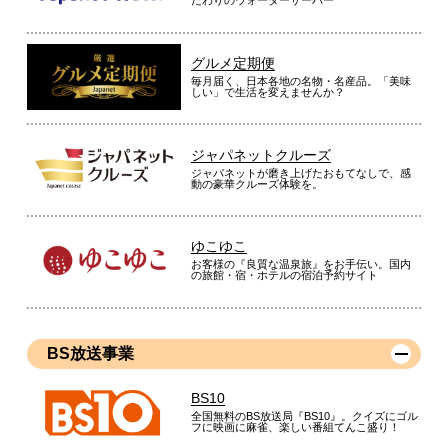
だわりのウォーターサーバー
グルメ定期便
毎月届く、日本各地の名物・名産品。「美味
しい」で生活を変えませんか？
ジャパネットクルーズ
ジャパネットが磨き上げたおもてなしで、感
動の豪華クルーズ体験を。
ゆこゆこ
お客様の『良質な温泉旅』をお手伝い。国内
の旅館・宿・ホテルの宿泊予約サイト
BS放送事業
BS10
全国無料のBS放送局『BS10』。クイズにゴル
フに映画に麻雀、楽しい番組てんこ盛り！