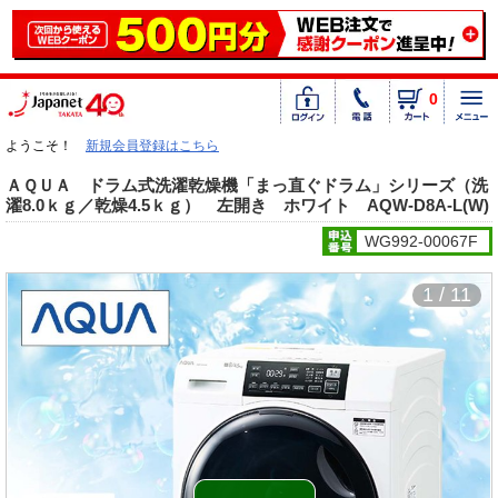
0
ようこそ！
新規会員登録はこちら
ＡＱＵＡ ドラム式洗濯乾燥機「まっ直ぐドラム」シリーズ（洗
濯8.0ｋｇ／乾燥4.5ｋｇ） 左開き ホワイト AQW-D8A-L(W)
WG992-00067F
1 / 11