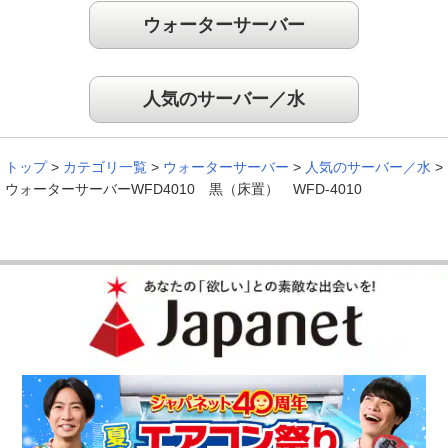
ウォーターサーバー
お水がとっても美味しい
人気のサーバー／水
重いお水を買う、冷やす、沸かすなどの手間がなくて便利。何
よりお水がとっても美味しい。
トップ
>
カテゴリ一覧
>
ウォーターサーバー
>
人気のサーバー／水
>
（
千葉県
50代
A.K様
）
ウォーターサーバーWFD4010 黒（床置） WFD-4010
非常時のストックにも
まず、水が美味しい。手軽に飲めるし、冷水でも温水でも選べ
るところもよい。また非常時のストックともなる。設置前は半
信半疑であったが、設置してよかった。
（
大阪府
60代
T.K様
）
子どもも簡単に使える