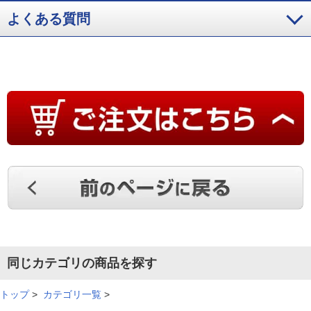
す。
よくある質問
（
三重県
40代
O.K様
）
お水が美味しい
息子がウオ－タ－サ－バ－を使用しています。お湯もすぐ出る
ので、便利だと勧められました。お水が美味しいですね。お湯
も出て、本当に重宝しています。
（
千葉県
70代
H.H様
）
設置もスム－ズ
冷水と温水が利用できることにひかれて注文しました。サ－バ
同じカテゴリの商品を探す
－の設置もスム－ズですし、いつもながら安心感あります。こ
れからお世話になります。
トップ
>
カテゴリ一覧
>
（
愛知県
60代
N.M様
）